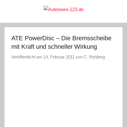
Zum
Inhalt
springen
Autonews-
Autonews
mit
Charme
123.de
ATE PowerDisc – Die Bremsscheibe
mit Kraft und schneller Wirkung
Veröffentlicht am
14. Februar 2011
von
C. Rehberg