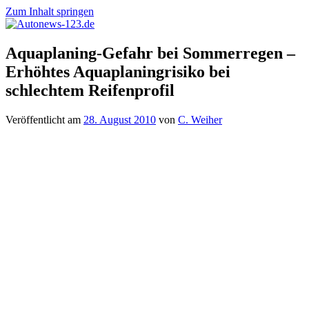
Zum Inhalt springen
Autonews-
Autonews
Aquaplaning-Gefahr bei Sommerregen –
123.de
mit
Erhöhtes Aquaplaningrisiko bei
Charme
schlechtem Reifenprofil
Veröffentlicht am
28. August 2010
von
C. Weiher