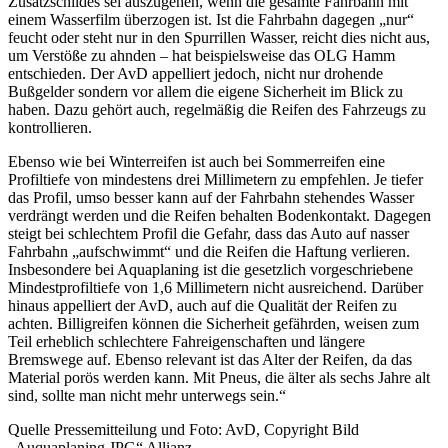
Zusatzschildes sei auszugehen, wenn die gesamte Fahrbahn mit
einem Wasserfilm überzogen ist. Ist die Fahrbahn dagegen „nur“
feucht oder steht nur in den Spurrillen Wasser, reicht dies nicht aus,
um Verstöße zu ahnden – hat beispielsweise das OLG Hamm
entschieden. Der AvD appelliert jedoch, nicht nur drohende
Bußgelder sondern vor allem die eigene Sicherheit im Blick zu
haben. Dazu gehört auch, regelmäßig die Reifen des Fahrzeugs zu
kontrollieren.
Ebenso wie bei Winterreifen ist auch bei Sommerreifen eine
Profiltiefe von mindestens drei Millimetern zu empfehlen. Je tiefer
das Profil, umso besser kann auf der Fahrbahn stehendes Wasser
verdrängt werden und die Reifen behalten Bodenkontakt. Dagegen
steigt bei schlechtem Profil die Gefahr, dass das Auto auf nasser
Fahrbahn „aufschwimmt“ und die Reifen die Haftung verlieren.
Insbesondere bei Aquaplaning ist die gesetzlich vorgeschriebene
Mindestprofiltiefe von 1,6 Millimetern nicht ausreichend. Darüber
hinaus appelliert der AvD, auch auf die Qualität der Reifen zu
achten. Billigreifen können die Sicherheit gefährden, weisen zum
Teil erheblich schlechtere Fahreigenschaften und längere
Bremswege auf. Ebenso relevant ist das Alter der Reifen, da das
Material porös werden kann. Mit Pneus, die älter als sechs Jahre alt
sind, sollte man nicht mehr unterwegs sein.“
Quelle Pressemitteilung und Foto: AvD, Copyright Bild
„Auquaplaning.JPG“ Allianz