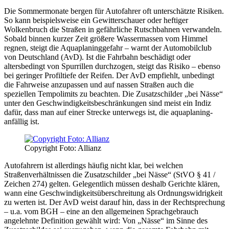
Die Sommermonate bergen für Autofahrer oft unterschätzte Risiken.
So kann beispielsweise ein Gewitterschauer oder heftiger
Wolkenbruch die Straßen in gefährliche Rutschbahnen verwandeln.
Sobald binnen kurzer Zeit größere Wassermassen vom Himmel
regnen, steigt die Aquaplaninggefahr – warnt der Automobilclub
von Deutschland (AvD). Ist die Fahrbahn beschädigt oder
altersbedingt von Spurrillen durchzogen, steigt das Risiko – ebenso
bei geringer Profiltiefe der Reifen. Der AvD empfiehlt, unbedingt
die Fahrweise anzupassen und auf nassen Straßen auch die
speziellen Tempolimits zu beachten. Die Zusatzschilder „bei Nässe“
unter den Geschwindigkeitsbeschränkungen sind meist ein Indiz
dafür, dass man auf einer Strecke unterwegs ist, die aquaplaning-
anfällig ist.
Copyright Foto: Allianz
Autofahrern ist allerdings häufig nicht klar, bei welchen
Straßenverhältnissen die Zusatzschilder „bei Nässe“ (StVO § 41 /
Zeichen 274) gelten. Gelegentlich müssen deshalb Gerichte klären,
wann eine Geschwindigkeitsüberschreitung als Ordnungswidrigkeit
zu werten ist. Der AvD weist darauf hin, dass in der Rechtsprechung
– u.a. vom BGH – eine an den allgemeinen Sprachgebrauch
angelehnte Definition gewählt wird: Von „Nässe“ im Sinne des