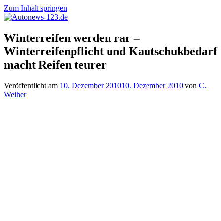
Zum Inhalt springen
Autonews-
Autonews
Winterreifen werden rar –
123.de
mit
Winterreifenpflicht und Kautschukbedarf
Charme
macht Reifen teurer
Veröffentlicht am
10. Dezember 2010
10. Dezember 2010
von
C.
Weiher