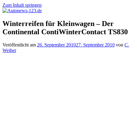
Zum Inhalt springen
Autonews-
Autonews
Winterreifen für Kleinwagen – Der
123.de
mit
Continental ContiWinterContact TS830
Charme
Veröffentlicht am
26. September 2010
27. September 2010
von
C.
Weiher