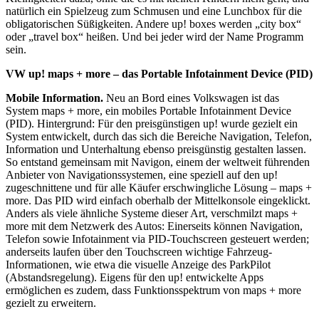
natürlich ein Spielzeug zum Schmusen und eine Lunchbox für die
obligatorischen Süßigkeiten. Andere up! boxes werden „city box“
oder „travel box“ heißen. Und bei jeder wird der Name Programm
sein.
VW up!
maps + more – das Portable Infotainment Device (PID)
Mobile Information.
Neu an Bord eines Volkswagen ist das
System maps + more, ein mobiles Portable Infotainment Device
(PID). Hintergrund: Für den preisgünstigen up! wurde gezielt ein
System entwickelt, durch das sich die Bereiche Navigation, Telefon,
Information und Unterhaltung ebenso preisgünstig gestalten lassen.
So entstand gemeinsam mit Navigon, einem der weltweit führenden
Anbieter von Navigationssystemen, eine speziell auf den up!
zugeschnittene und für alle Käufer erschwingliche Lösung – maps +
more. Das PID wird einfach oberhalb der Mittelkonsole eingeklickt.
Anders als viele ähnliche Systeme dieser Art, verschmilzt maps +
more mit dem Netzwerk des Autos: Einerseits können Navigation,
Telefon sowie Infotainment via PID-Touchscreen gesteuert werden;
anderseits laufen über den Touchscreen wichtige Fahrzeug-
Informationen, wie etwa die visuelle Anzeige des ParkPilot
(Abstandsregelung). Eigens für den up! entwickelte Apps
ermöglichen es zudem, dass Funktionsspektrum von maps + more
gezielt zu erweitern.