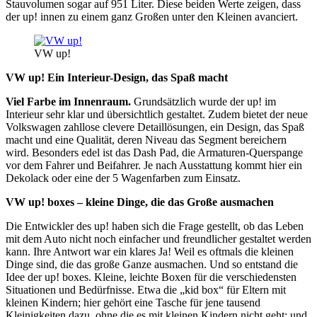
Stauvolumen sogar auf 951 Liter. Diese beiden Werte zeigen, dass
der up! innen zu einem ganz Großen unter den Kleinen avanciert.
VW up!
VW up!
Ein Interieur-Design, das Spaß macht
Viel Farbe im Innenraum.
Grundsätzlich wurde der up! im
Interieur sehr klar und übersichtlich gestaltet. Zudem bietet der neue
Volkswagen zahllose clevere Detaillösungen, ein Design, das Spaß
macht und eine Qualität, deren Niveau das Segment bereichern
wird. Besonders edel ist das Dash Pad, die Armaturen-Querspange
vor dem Fahrer und Beifahrer. Je nach Ausstattung kommt hier ein
Dekolack oder eine der 5 Wagenfarben zum Einsatz.
VW up! boxes – kleine Dinge, die das Große ausmachen
Die Entwickler des up! haben sich die Frage gestellt, ob das Leben
mit dem Auto nicht noch einfacher und freundlicher gestaltet werden
kann. Ihre Antwort war ein klares Ja! Weil es oftmals die kleinen
Dinge sind, die das große Ganze ausmachen. Und so entstand die
Idee der up! boxes. Kleine, leichte Boxen für die verschiedensten
Situationen und Bedürfnisse. Etwa die „kid box“ für Eltern mit
kleinen Kindern; hier gehört eine Tasche für jene tausend
Kleinigkeiten dazu, ohne die es mit kleinen Kindern nicht geht; und