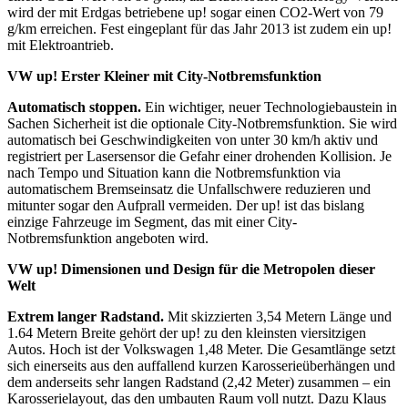
wird der mit Erdgas betriebene up! sogar einen CO2-Wert von 79
g/km erreichen. Fest eingeplant für das Jahr 2013 ist zudem ein up!
mit Elektroantrieb.
VW up!
Erster Kleiner mit City-Notbremsfunktion
Automatisch stoppen.
Ein wichtiger, neuer Technologiebaustein in
Sachen Sicherheit ist die optionale City-Notbremsfunktion. Sie wird
automatisch bei Geschwindigkeiten von unter 30 km/h aktiv und
registriert per Lasersensor die Gefahr einer drohenden Kollision. Je
nach Tempo und Situation kann die Notbremsfunktion via
automatischem Bremseinsatz die Unfallschwere reduzieren und
mitunter sogar den Aufprall vermeiden. Der up! ist das bislang
einzige Fahrzeuge im Segment, das mit einer City-
Notbremsfunktion angeboten wird.
VW up!
Dimensionen und Design für die Metropolen dieser
Welt
Extrem langer Radstand.
Mit skizzierten 3,54 Metern Länge und
1.64 Metern Breite gehört der up! zu den kleinsten viersitzigen
Autos. Hoch ist der Volkswagen 1,48 Meter. Die Gesamtlänge setzt
sich einerseits aus den auffallend kurzen Karosserieüberhängen und
dem anderseits sehr langen Radstand (2,42 Meter) zusammen – ein
Karosserielayout, das den umbauten Raum voll nutzt. Dazu Klaus