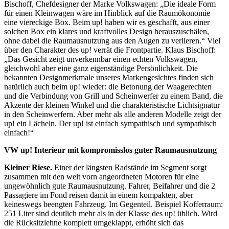
Bischoff, Chefdesigner der Marke Volkswagen: „Die ideale Form
für einen Kleinwagen wäre im Hinblick auf die Raumökonomie
eine viereckige Box. Beim up! haben wir es geschafft, aus einer
solchen Box ein klares und kraftvolles Design herauszuschälen,
ohne dabei die Raumausnutzung aus den Augen zu verlieren.“ Viel
über den Charakter des up! verrät die Frontpartie. Klaus Bischoff:
„Das Gesicht zeigt unverkennbar einen echten Volkswagen,
gleichwohl aber eine ganz eigenständige Persönlichkeit. Die
bekannten Designmerkmale unseres Markengesichtes finden sich
natürlich auch beim up! wieder: die Betonung der Waagerechten
und die Verbindung von Grill und Scheinwerfer zu einem Band, die
Akzente der kleinen Winkel und die charakteristische Lichtsignatur
in den Scheinwerfern. Aber mehr als alle anderen Modelle zeigt der
up! ein Lächeln. Der up! ist einfach sympathisch und sympathisch
einfach!“
VW up!
Interieur mit kompromisslos guter Raumausnutzung
Kleiner Riese.
Einer der längsten Radstände im Segment sorgt
zusammen mit den weit vorn angeordneten Motoren für eine
ungewöhnlich gute Raumausnutzung. Fahrer, Beifahrer und die 2
Passagiere im Fond reisen damit in einem kompakten, aber
keineswegs beengten Fahrzeug. Im Gegenteil. Beispiel Kofferraum:
251 Liter sind deutlich mehr als in der Klasse des up! üblich. Wird
die Rücksitzlehne komplett umgeklappt, erhöht sich das