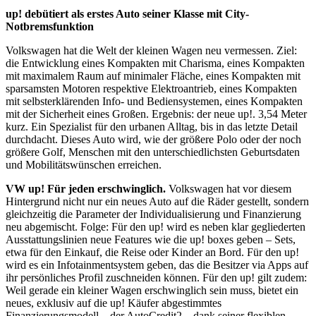
up! debütiert als erstes Auto seiner Klasse mit City-
Notbremsfunktion
Volkswagen hat die Welt der kleinen Wagen neu vermessen. Ziel:
die Entwicklung eines Kompakten mit Charisma, eines Kompakten
mit maximalem Raum auf minimaler Fläche, eines Kompakten mit
sparsamsten Motoren respektive Elektroantrieb, eines Kompakten
mit selbsterklärenden Info- und Bediensystemen, eines Kompakten
mit der Sicherheit eines Großen. Ergebnis: der neue up!. 3,54 Meter
kurz. Ein Spezialist für den urbanen Alltag, bis in das letzte Detail
durchdacht. Dieses Auto wird, wie der größere Polo oder der noch
größere Golf, Menschen mit den unterschiedlichsten Geburtsdaten
und Mobilitätswünschen erreichen.
VW up!
Für jeden erschwinglich.
Volkswagen hat vor diesem
Hintergrund nicht nur ein neues Auto auf die Räder gestellt, sondern
gleichzeitig die Parameter der Individualisierung und Finanzierung
neu abgemischt. Folge: Für den up! wird es neben klar gegliederten
Ausstattungslinien neue Features wie die up! boxes geben – Sets,
etwa für den Einkauf, die Reise oder Kinder an Bord. Für den up!
wird es ein Infotainmentsystem geben, das die Besitzer via Apps auf
ihr persönliches Profil zuschneiden können. Für den up! gilt zudem:
Weil gerade ein kleiner Wagen erschwinglich sein muss, bietet ein
neues, exklusiv auf die up! Käufer abgestimmtes
Finanzierungsmodell – der AutoCredit2 – dank seiner flexiblen