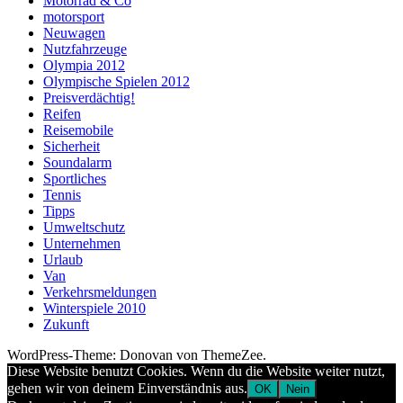
Motorrad & Co
motorsport
Neuwagen
Nutzfahrzeuge
Olympia 2012
Olympische Spielen 2012
Preisverdächtig!
Reifen
Reisemobile
Sicherheit
Soundalarm
Sportliches
Tennis
Tipps
Umweltschutz
Unternehmen
Urlaub
Van
Verkehrsmeldungen
Winterspiele 2010
Zukunft
WordPress-Theme: Donovan von ThemeZee.
Diese Website benutzt Cookies. Wenn du die Website weiter nutzt,
gehen wir von deinem Einverständnis aus.
OK
Nein