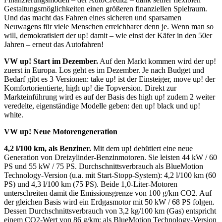
Gestaltungsmöglichkeiten einen größeren finanziellen Spielraum.
Und das macht das Fahren eines sicheren und sparsamen
Neuwagens für viele Menschen erreichbarer denn je. Wenn man so
will, demokratisiert der up! damit – wie einst der Käfer in den 50er
Jahren – erneut das Autofahren!
VW up!
Start im Dezember.
Auf den Markt kommen wird der up!
zuerst in Europa. Los geht es im Dezember. Je nach Budget und
Bedarf gibt es 3 Versionen: take up! ist der Einsteiger, move up! der
Komfortorientierte, high up! die Topversion. Direkt zur
Markteinführung wird es auf der Basis des high up! zudem 2 weiter
veredelte, eigenständige Modelle geben: den up! black und up!
white.
VW up!
Neue Motorengeneration
4,2 l/100 km, als Benziner.
Mit dem up! debütiert eine neue
Generation von Dreizylinder-Benzinmotoren. Sie leisten 44 kW / 60
PS und 55 kW / 75 PS. Durchschnittsverbrauch als BlueMotion
Technology-Version (u.a. mit Start-Stopp-System): 4,2 l/100 km (60
PS) und 4,3 l/100 km (75 PS). Beide 1,0-Liter-Motoren
unterschreiten damit die Emissionsgrenze von 100 g/km CO2. Auf
der gleichen Basis wird ein Erdgasmotor mit 50 kW / 68 PS folgen.
Dessen Durchschnittsverbrauch von 3,2 kg/100 km (Gas) entspricht
einem CO2-Wert von 86 g/km; als BlueMotion Technology-Version