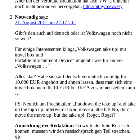
Aber bei der Verbrauchsreduktion hat sich VW ja ohnehin
noch nicht besonders hervorgetan.
http://bit.ly/mevxHy
Notwendig
sagt:
21. August 2011 um 22:17 Uhr
Gibt’s den auch auf deutsch oder ist Volkswagen noch nicht
so weit?
Für einige Interessenten klingt „Volkswagen take up! mit
travel box und
Portable Infotainment Device“ ungefähr wie für andere
„Volkswagen …“
Alles klar? Hätte sich auf deutsch vermutlich zu billig für
10.000 EUR angehört und ahnen lassen, dass man sich eine
travel box auch für 10 EUR bei IKEA zusammenstellen kann
…
PS. Neulich am Frachthafen: „Put down the take up! and take
up the high up! afterwards! And move a little bit! No, don’t
move the move up! but the take up!, Roger, Roger?“
Anmerkung der Redaktion:
Da wir leider kein Russisch
können, mussten wir den russischsprachigen Teil streichen.
😉