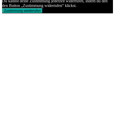
Du kannst deine Zustimmung jederzeit widerrufen, indem du den
den Button „Zustimmung widerrufen“ klickst.
Zustimmung wiederrufen