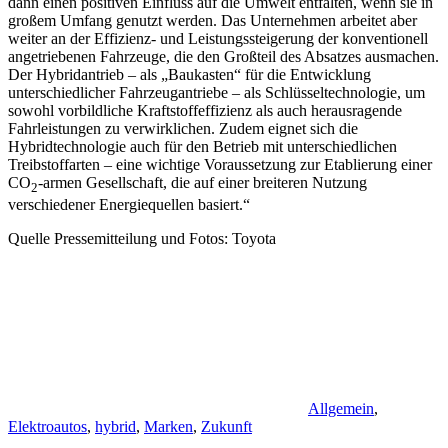
dann einen positiven Einfluss auf die Umwelt entfalten, wenn sie in
großem Umfang genutzt werden. Das Unternehmen arbeitet aber
weiter an der Effizienz- und Leistungssteigerung der konventionell
angetriebenen Fahrzeuge, die den Großteil des Absatzes ausmachen.
Der Hybridantrieb – als „Baukasten“ für die Entwicklung
unterschiedlicher Fahrzeugantriebe – als Schlüsseltechnologie, um
sowohl vorbildliche Kraftstoffeffizienz als auch herausragende
Fahrleistungen zu verwirklichen. Zudem eignet sich die
Hybridtechnologie auch für den Betrieb mit unterschiedlichen
Treibstoffarten – eine wichtige Voraussetzung zur Etablierung einer
CO
-armen Gesellschaft, die auf einer breiteren Nutzung
2
verschiedener Energiequellen basiert.“
Quelle Pressemitteilung und Fotos: Toyota
Allgemein
,
Elektroautos
,
hybrid
,
Marken
,
Zukunft