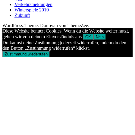
Verkehrsmeldungen
Winterspiele 2010
Zukunft
WordPress-Theme: Donovan von ThemeZee.
Diese Website benutzt Cookies. Wenn du die Website weiter nutzt,
gehen wir von deinem Einverständnis aus.
OK
Nein
Du kannst deine Zustimmung jederzeit widerrufen, indem du den
den Button „Zustimmung widerrufen“ klickst.
Zustimmung wiederrufen