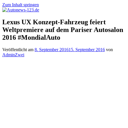
Zum Inhalt springen
Autonews-
Autonews
Lexus UX Konzept-Fahrzeug feiert
123.de
mit
Weltpremiere auf dem Pariser Autosalon
Charme
2016 #MondialAuto
Veröffentlicht am
8. September 2016
15. September 2016
von
AdminZwei