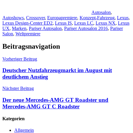
Autosalon
,
Autoshows
,
Crossover
,
Europapremiere
,
Konzept-Fahrzeug
,
Lexus
,
Lexus Design-Center ED2
,
Lexus IS
,
Lexus LC
,
Lexus NX
,
Lexus
UX
,
Marken
,
Pariser Autosalon
,
Pariser Autosalon 2016
,
Pariser
Salon
,
Weltpremiere
Beitragsnavigation
Vorheriger Beitrag
Deutscher Nutzfahrzeugmarkt im August mit
deutlichem Anstieg
Nächster Beitrag
Der neue Mercedes-AMG GT Roadster und
Mercedes-AMG GT C Roadster
Kategorien
Allgemein