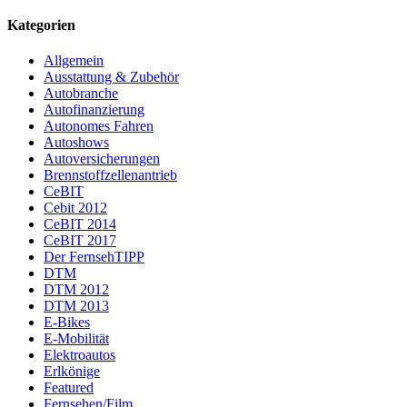
Kategorien
Allgemein
Ausstattung & Zubehör
Autobranche
Autofinanzierung
Autonomes Fahren
Autoshows
Autoversicherungen
Brennstoffzellenantrieb
CeBIT
Cebit 2012
CeBIT 2014
CeBIT 2017
Der FernsehTIPP
DTM
DTM 2012
DTM 2013
E-Bikes
E-Mobilität
Elektroautos
Erlkönige
Featured
Fernsehen/Film