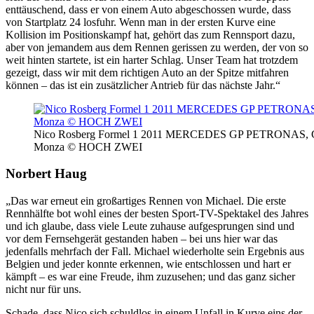
enttäuschend, dass er von einem Auto abgeschossen wurde, dass
von Startplatz 24 losfuhr. Wenn man in der ersten Kurve eine
Kollision im Positionskampf hat, gehört das zum Rennsport dazu,
aber von jemandem aus dem Rennen gerissen zu werden, der von so
weit hinten startete, ist ein harter Schlag. Unser Team hat trotzdem
gezeigt, dass wir mit dem richtigen Auto an der Spitze mitfahren
können – das ist ein zusätzlicher Antrieb für das nächste Jahr.“
Nico Rosberg Formel 1 2011 MERCEDES GP PETRONAS, Groß
Monza © HOCH ZWEI
Norbert Haug
„Das war erneut ein großartiges Rennen von Michael. Die erste
Rennhälfte bot wohl eines der besten Sport-TV-Spektakel des Jahres
und ich glaube, dass viele Leute zuhause aufgesprungen sind und
vor dem Fernsehgerät gestanden haben – bei uns hier war das
jedenfalls mehrfach der Fall. Michael wiederholte sein Ergebnis aus
Belgien und jeder konnte erkennen, wie entschlossen und hart er
kämpft – es war eine Freude, ihm zuzusehen; und das ganz sicher
nicht nur für uns.
Schade, dass Nico sich schuldlos in einem Unfall in Kurve eins der