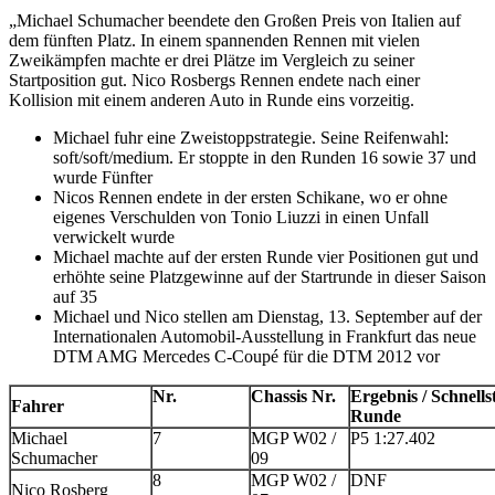
„Michael Schumacher beendete den Großen Preis von Italien auf
dem fünften Platz. In einem spannenden Rennen mit vielen
Zweikämpfen machte er drei Plätze im Vergleich zu seiner
Startposition gut. Nico Rosbergs Rennen endete nach einer
Kollision mit einem anderen Auto in Runde eins vorzeitig.
Michael fuhr eine Zweistoppstrategie. Seine Reifenwahl:
soft/soft/medium. Er stoppte in den Runden 16 sowie 37 und
wurde Fünfter
Nicos Rennen endete in der ersten Schikane, wo er ohne
eigenes Verschulden von Tonio Liuzzi in einen Unfall
verwickelt wurde
Michael machte auf der ersten Runde vier Positionen gut und
erhöhte seine Platzgewinne auf der Startrunde in dieser Saison
auf 35
Michael und Nico stellen am Dienstag, 13. September auf der
Internationalen Automobil-Ausstellung in Frankfurt das neue
DTM AMG Mercedes C-Coupé für die DTM 2012 vor
Nr.
Chassis Nr.
Ergebnis / Schnells
Fahrer
Runde
Michael
7
MGP W02 /
P5 1:27.402
Schumacher
09
8
MGP W02 /
DNF
Nico Rosberg