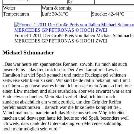
07
Wetter
Warm & sonnig
Temperaturen
Luft: 30-31°C
Strecke: 42-44°C
Formel 1 2011 Der Große Preis von Italien Michael Schumache
MERCEDES GP PETRONAS © HOCH ZWEI
Michael Schumacher
„Das war heute ein spannendes Rennen, sowohl für mich als auch
unsere Fans – das freut mich sehr. Der Zweikampf mit Lewis
Hamilton hat viel Spaß gemacht und meine Rückspiegel schienen
zeitweise sehr klein zu sein. Wir sind beide dafür bekannt, am Limit
zu fahren – genauso war es heute. Ich musste mein Auto so breit wie
einen Lkw machen und alles rausholen, aber wie erwartet war er am
Ende etwas schneller. Mein Start verlief ideal, ich hielt mich
zunächst absichtlich ein wenig zurück, um den Grip der Reifen
perfekt auszunutzen – danach war die linke Seite komplett frei.
Manchmal muss man einfach das Beste aus seinen Möglichkeiten
machen und deswegen hatte ich heute so viel Spaß, besonders weil
ich weiß, dass dank der Unterstützung von Mercedes zukünftig
noch mehr möglich sein wird.“