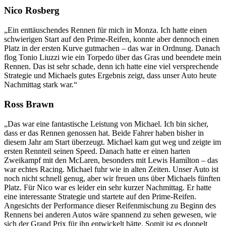
Nico Rosberg
„Ein enttäuschendes Rennen für mich in Monza. Ich hatte einen
schwierigen Start auf den Prime-Reifen, konnte aber dennoch einen
Platz in der ersten Kurve gutmachen – das war in Ordnung. Danach
flog Tonio Liuzzi wie ein Torpedo über das Gras und beendete mein
Rennen. Das ist sehr schade, denn ich hatte eine viel versprechende
Strategie und Michaels gutes Ergebnis zeigt, dass unser Auto heute
Nachmittag stark war.“
Ross Brawn
„Das war eine fantastische Leistung von Michael. Ich bin sicher,
dass er das Rennen genossen hat. Beide Fahrer haben bisher in
diesem Jahr am Start überzeugt. Michael kam gut weg und zeigte im
ersten Rennteil seinen Speed. Danach hatte er einen harten
Zweikampf mit den McLaren, besonders mit Lewis Hamilton – das
war echtes Racing. Michael fuhr wie in alten Zeiten. Unser Auto ist
noch nicht schnell genug, aber wir freuen uns über Michaels fünften
Platz. Für Nico war es leider ein sehr kurzer Nachmittag. Er hatte
eine interessante Strategie und startete auf den Prime-Reifen.
Angesichts der Performance dieser Reifenmischung zu Beginn des
Rennens bei anderen Autos wäre spannend zu sehen gewesen, wie
sich der Grand Prix für ihn entwickelt hätte. Somit ist es doppelt