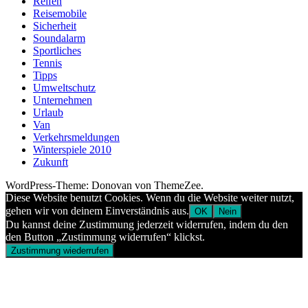
Reifen
Reisemobile
Sicherheit
Soundalarm
Sportliches
Tennis
Tipps
Umweltschutz
Unternehmen
Urlaub
Van
Verkehrsmeldungen
Winterspiele 2010
Zukunft
WordPress-Theme: Donovan von ThemeZee.
Diese Website benutzt Cookies. Wenn du die Website weiter nutzt,
gehen wir von deinem Einverständnis aus.
OK
Nein
Du kannst deine Zustimmung jederzeit widerrufen, indem du den
den Button „Zustimmung widerrufen“ klickst.
Zustimmung wiederrufen