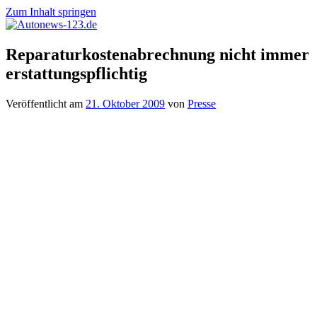
Zum Inhalt springen
Autonews-
Autonews
Reparaturkostenabrechnung nicht immer
123.de
mit
erstattungspflichtig
Charme
Veröffentlicht am
21. Oktober 2009
von
Presse