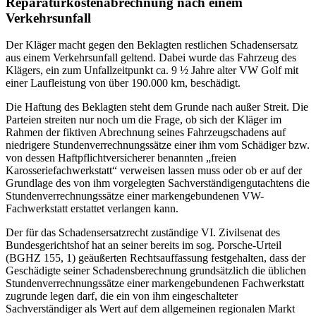
Reparaturkostenabrechnung nach einem
Verkehrsunfall
Der Kläger macht gegen den Beklagten restlichen Schadensersatz
aus einem Verkehrsunfall geltend. Dabei wurde das Fahrzeug des
Klägers, ein zum Unfallzeitpunkt ca. 9 ½ Jahre alter VW Golf mit
einer Laufleistung von über 190.000 km, beschädigt.
Die Haftung des Beklagten steht dem Grunde nach außer Streit. Die
Parteien streiten nur noch um die Frage, ob sich der Kläger im
Rahmen der fiktiven Abrechnung seines Fahrzeugschadens auf
niedrigere Stundenverrechnungssätze einer ihm vom Schädiger bzw.
von dessen Haftpflichtversicherer benannten „freien
Karosseriefachwerkstatt“ verweisen lassen muss oder ob er auf der
Grundlage des von ihm vorgelegten Sachverständigengutachtens die
Stundenverrechnungssätze einer markengebundenen VW-
Fachwerkstatt erstattet verlangen kann.
Der für das Schadensersatzrecht zuständige VI. Zivilsenat des
Bundesgerichtshof hat an seiner bereits im sog. Porsche-Urteil
(BGHZ 155, 1) geäußerten Rechtsauffassung festgehalten, dass der
Geschädigte seiner Schadensberechnung grundsätzlich die üblichen
Stundenverrechnungssätze einer markengebundenen Fachwerkstatt
zugrunde legen darf, die ein von ihm eingeschalteter
Sachverständiger als Wert auf dem allgemeinen regionalen Markt