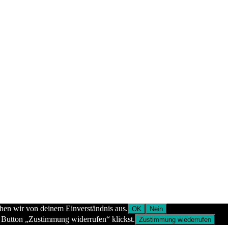
ehen wir von deinem Einverständnis aus.
OK
Nein
 Button „Zustimmung widerrufen“ klickst.
Zustimmung wiederrufen