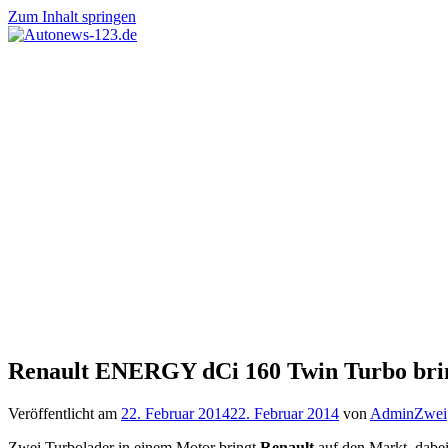
Zum Inhalt springen
Autonews-
Autonews
123.de
mit
Charme
Renault ENERGY dCi 160 Twin Turbo brin
Veröffentlicht am
22. Februar 2014
22. Februar 2014
von
AdminZwei
Zwei Turbolader in einem Motor bringt
Renault
auf den Markt, dabei