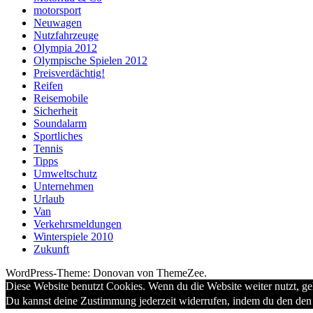
motorsport
Neuwagen
Nutzfahrzeuge
Olympia 2012
Olympische Spielen 2012
Preisverdächtig!
Reifen
Reisemobile
Sicherheit
Soundalarm
Sportliches
Tennis
Tipps
Umweltschutz
Unternehmen
Urlaub
Van
Verkehrsmeldungen
Winterspiele 2010
Zukunft
WordPress-Theme: Donovan von ThemeZee.
Diese Website benutzt Cookies. Wenn du die Website weiter nutzt, g
Du kannst deine Zustimmung jederzeit widerrufen, indem du den den