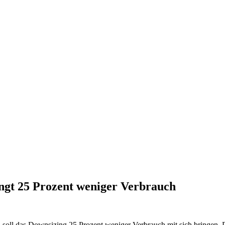
gt 25 Prozent weniger Verbrauch
 soll das Downsizing 25 Prozent weniger Verbrauch mit sich bringen.