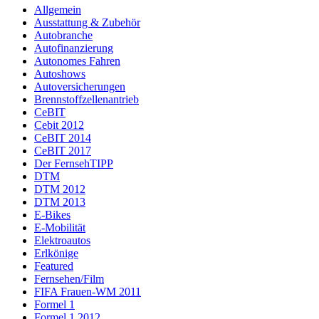
Allgemein
Ausstattung & Zubehör
Autobranche
Autofinanzierung
Autonomes Fahren
Autoshows
Autoversicherungen
Brennstoffzellenantrieb
CeBIT
Cebit 2012
CeBIT 2014
CeBIT 2017
Der FernsehTIPP
DTM
DTM 2012
DTM 2013
E-Bikes
E-Mobilität
Elektroautos
Erlkönige
Featured
Fernsehen/Film
FIFA Frauen-WM 2011
Formel 1
Formel 1 2012