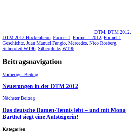
DTM
,
DTM 2012
,
DTM 2012 Hockenheim
,
Formel 1
,
Formel 1 2012
,
Formel 1
Geschichte
,
Juan Manuel Fangio
,
Mercedes
,
Nico Rosberg
,
Silberpfeil W196
,
Silberpfeile
,
W196
Beitragsnavigation
Vorheriger Beitrag
Neuerungen in der DTM 2012
Nächster Beitrag
Das deutsche Damen-Tennis lebt – und mit Mona
Barthel siegt eine Aufsteigerin!
Kategorien