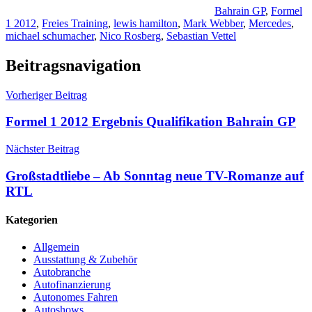
Bahrain GP
,
Formel
1 2012
,
Freies Training
,
lewis hamilton
,
Mark Webber
,
Mercedes
,
michael schumacher
,
Nico Rosberg
,
Sebastian Vettel
Beitragsnavigation
Vorheriger Beitrag
Formel 1 2012 Ergebnis Qualifikation Bahrain GP
Nächster Beitrag
Großstadtliebe – Ab Sonntag neue TV-Romanze auf
RTL
Kategorien
Allgemein
Ausstattung & Zubehör
Autobranche
Autofinanzierung
Autonomes Fahren
Autoshows