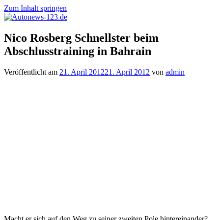
Zum Inhalt springen
Autonews-
Autonews
Nico Rosberg Schnellster beim
123.de
mit
Abschlusstraining in Bahrain
Charme
Veröffentlicht am
21. April 2012
21. April 2012
von
admin
Macht er sich auf den Weg zu seiner zweiten Pole hintereinander?