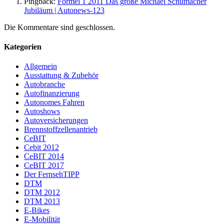
Pingback:
Formel 1 2011 Das große Michael Schumacher
Jubiläum | Autonews-123
Die Kommentare sind geschlossen.
Kategorien
Allgemein
Ausstattung & Zubehör
Autobranche
Autofinanzierung
Autonomes Fahren
Autoshows
Autoversicherungen
Brennstoffzellenantrieb
CeBIT
Cebit 2012
CeBIT 2014
CeBIT 2017
Der FernsehTIPP
DTM
DTM 2012
DTM 2013
E-Bikes
E-Mobilität