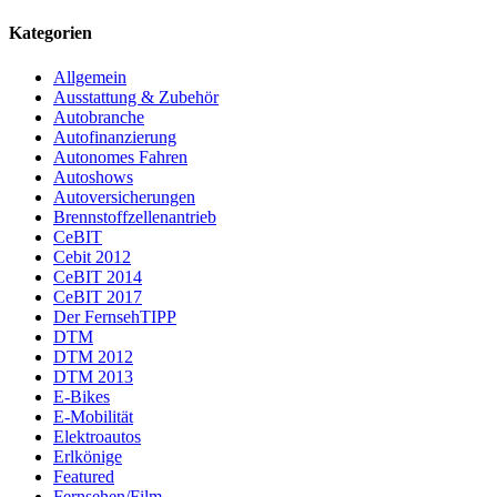
Kategorien
Allgemein
Ausstattung & Zubehör
Autobranche
Autofinanzierung
Autonomes Fahren
Autoshows
Autoversicherungen
Brennstoffzellenantrieb
CeBIT
Cebit 2012
CeBIT 2014
CeBIT 2017
Der FernsehTIPP
DTM
DTM 2012
DTM 2013
E-Bikes
E-Mobilität
Elektroautos
Erlkönige
Featured
Fernsehen/Film