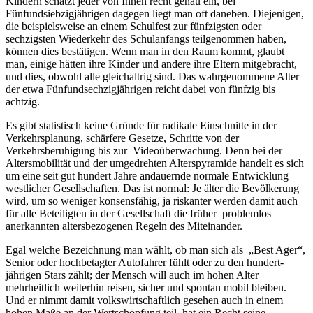
Kindern schätzt jeder von Ihnen recht genau ein, bei
Fünfundsiebzigjährigen dagegen liegt man oft daneben. Diejenigen,
die beispielsweise an einem Schulfest zur fünfzigsten oder
sechzigsten Wiederkehr des Schulanfangs teilgenommen haben,
können dies bestätigen. Wenn man in den Raum kommt, glaubt
man, einige hätten ihre Kinder und andere ihre Eltern mitgebracht,
und dies, obwohl alle gleichaltrig sind. Das wahrgenommene Alter
der etwa Fünfundsechzigjährigen reicht dabei von fünfzig bis
achtzig.
Es gibt statistisch keine Gründe für radikale Einschnitte in der
Verkehrsplanung, schärfere Gesetze, Schritte von der
Verkehrsberuhigung bis zur Videoüberwachung. Denn bei der
Altersmobilität und der umgedrehten Alterspyramide handelt es sich
um eine seit gut hundert Jahre andauernde normale Entwicklung
westlicher Gesellschaften. Das ist normal: Je älter die Bevölkerung
wird, um so weniger konsensfähig, ja riskanter werden damit auch
für alle Beteiligten in der Gesellschaft die früher problemlos
anerkannten altersbezogenen Regeln des Miteinander.
Egal welche Bezeichnung man wählt, ob man sich als „Best Ager“,
Senior oder hochbetagter Autofahrer fühlt oder zu den hundert-
jährigen Stars zählt; der Mensch will auch im hohen Alter
mehrheitlich weiterhin reisen, sicher und spontan mobil bleiben.
Und er nimmt damit volkswirtschaftlich gesehen auch in einem
hohen Maße an der Wertschöpfung teil, hat ein Recht seine