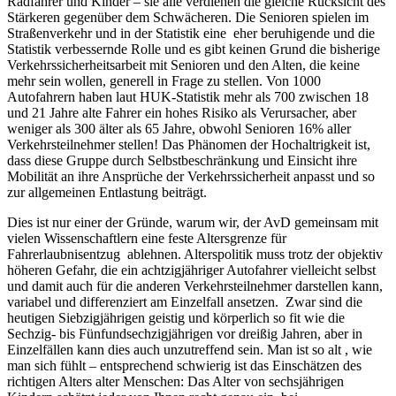
Radfahrer und Kinder – sie alle verdienen die gleiche Rücksicht des
Stärkeren gegenüber dem Schwächeren. Die Senioren spielen im
Straßenverkehr und in der Statistik eine eher beruhigende und die
Statistik verbessernde Rolle und es gibt keinen Grund die bisherige
Verkehrssicherheitsarbeit mit Senioren und den Alten, die keine
mehr sein wollen, generell in Frage zu stellen. Von 1000
Autofahrern haben laut HUK-Statistik mehr als 700 zwischen 18
und 21 Jahre alte Fahrer ein hohes Risiko als Verursacher, aber
weniger als 300 älter als 65 Jahre, obwohl Senioren 16% aller
Verkehrsteilnehmer stellen! Das Phänomen der Hochaltrigkeit ist,
dass diese Gruppe durch Selbstbeschränkung und Einsicht ihre
Mobilität an ihre Ansprüche der Verkehrssicherheit anpasst und so
zur allgemeinen Entlastung beiträgt.
Dies ist nur einer der Gründe, warum wir, der AvD gemeinsam mit
vielen Wissenschaftlern eine feste Altersgrenze für
Fahrerlaubnisentzug ablehnen. Alterspolitik muss trotz der objektiv
höheren Gefahr, die ein achtzigjähriger Autofahrer vielleicht selbst
und damit auch für die anderen Verkehrsteilnehmer darstellen kann,
variabel und differenziert am Einzelfall ansetzen. Zwar sind die
heutigen Siebzigjährigen geistig und körperlich so fit wie die
Sechzig- bis Fünfundsechzigjährigen vor dreißig Jahren, aber in
Einzelfällen kann dies auch unzutreffend sein. Man ist so alt , wie
man sich fühlt – entsprechend schwierig ist das Einschätzen des
richtigen Alters alter Menschen: Das Alter von sechsjährigen