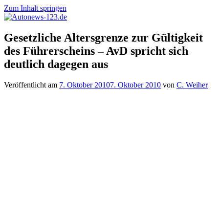
Zum Inhalt springen
Autonews-
Autonews
Gesetzliche Altersgrenze zur Gültigkeit
123.de
mit
des Führerscheins – AvD spricht sich
Charme
deutlich dagegen aus
Veröffentlicht am
7. Oktober 2010
7. Oktober 2010
von
C. Weiher