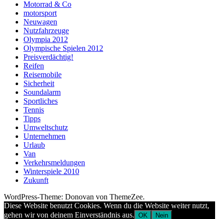
Motorrad & Co
motorsport
Neuwagen
Nutzfahrzeuge
Olympia 2012
Olympische Spielen 2012
Preisverdächtig!
Reifen
Reisemobile
Sicherheit
Soundalarm
Sportliches
Tennis
Tipps
Umweltschutz
Unternehmen
Urlaub
Van
Verkehrsmeldungen
Winterspiele 2010
Zukunft
WordPress-Theme: Donovan von ThemeZee.
Diese Website benutzt Cookies. Wenn du die Website weiter nutzt,
gehen wir von deinem Einverständnis aus.
OK
Nein