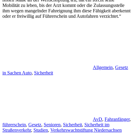
Mobilität zu leben, bis der Arzt kommt oder die Zulassungsstelle
ihm wegen mangelnder Fahreignung ihm diese Fähigkeit aberkennt
oder er freiwillig auf Führerschein und Autofahren verzichtet.“
Allgemein
,
Gesetz
in Sachen Auto
,
Sicherheit
AvD
,
Fahranfänger
,
führerschein
,
Gesetz
,
Senioren
,
Sicherheit
,
Sicherheit im
Straßenverkehr
,
Studien
,
Verkehrswachtstiftung Niedersachsen