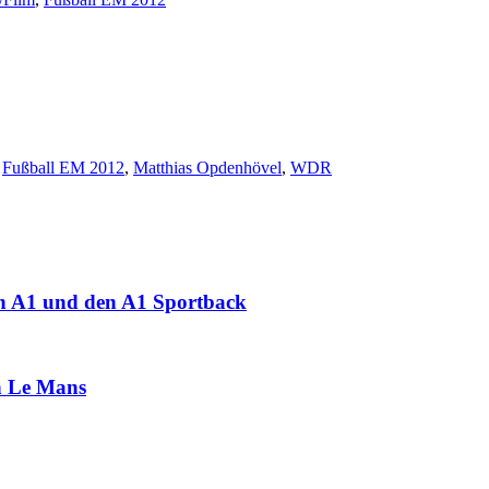
,
Fußball EM 2012
,
Matthias Opdenhövel
,
WDR
en A1 und den A1 Sportback
in Le Mans