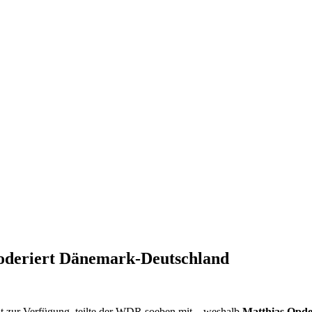
oderiert Dänemark-Deutschland
ht zur Verfügung, teilte der WDR soeben mit – weshalb
Matthias Opde