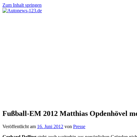
Zum Inhalt springen
Autonews-
Autonews
123.de
mit
Charme
Fußball-EM 2012 Matthias Opdenhövel m
Veröffentlicht am
16. Juni 2012
von
Presse
Gerhard Delling
steht auch weiterhin aus persönlichen Gründen nic