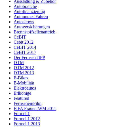
Ausstattung & Zubehör
Autobranche
Autofinanzierung
Autonomes Fahren
Autoshows
Autoversicherungen
Brennstoffzellenantrieb
CeBIT
Cebit 2012
CeBIT 2014
CeBIT 2017
Der FernsehTIPP
DTM
DTM 2012
DTM 2013
E-Bikes
E-Mobilität
Elektroautos
Erlkönige
Featured
Fernsehen/Film
FIFA Frauen-WM 2011
Formel 1
Formel 1 2012
Formel 1 2013