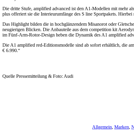
Die dritte Stufe, amplified advanced ist den A1-Modellen mit mehr als
plus offeriert sie die Interieur­umfänge des S line Sportpakets. Hie
Das Highlight bilden die in hochglänzendem Misanorot oder Gletsch
neugierigen Blicken. Die Anbauteile aus dem competition kit Aerod
im Fünf-Arm-Rotor-Design heben die Dynamik des A1 amplified adva
Die A1 amplified red-Editionsmodelle sind ab sofort erhältlich, die a
€ 6.990.“
Quelle Pressemitteilung & Foto: Audi
Allgemein
,
Marken
,
N