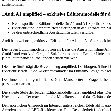
aufgenommen.
„Audi A1 amplified – exklusive Editionsmodelle für
Neue, sportliche Editionsmodelle für A1 und A1 Sportback best
Exterieur- und Interieurdifferenzierungen in den Farbwelten M
Je drei unterschiedliche Ausstattungsstufen verfügbar
Audi hat zwei neue, exklusive Editionen für A1 und A1 Sportback im
Die neuen Editionsmodelle nutzen als Basis die Ausstattungslinie Ambi
GmbH und von Audi Original Zubehör zusammen. Bei der Linie amplified
je drei aufeinander aufbauenden Stufen zur Wahl.
Die erste Stufe trägt die Bezeichnung amplified. Dachbogen, S line
Exterieur setzen 17 Zoll-Leichtmetallräder im Fünfarm-Design mit s
Den Innenraum prägen Luftausströmer-Manschetten in Wagenfarbe, sch
passenden Farben.
Die zweite Stufe der beiden Editionsmodelle heißt amplified plus. 
Noch individueller machen ihn die Mittelkonsole und das Gehäuse des 
Den sportlichen Anspruch im Interieur unterstreichen Edelstahl-Kappe
Aerodynamik und LED-Rückleuchten. Eine Besonderheit ist der hochgl