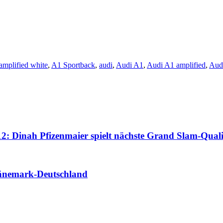
amplified white
,
A1 Sportback
,
audi
,
Audi A1
,
Audi A1 amplified
,
Aud
: Dinah Pfizenmaier spielt nächste Grand Slam-Quali
änemark-Deutschland