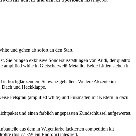
ite und gehen ab sofort an den Start.
ist. Sie bringen exklusive Sonderausstattungen von Audi, der quattro
e amplified white in Gletscherweiß Metallic. Beide Linien stehen in
ind in hochglänzendem Schwarz gehalten. Weitere Akzente im
be, Dach und Heckklappe.
eise Felsgrau (amplified white) und Fußmatten mit Kedern in dazu
chtpaket und einen farblich angepassten Zündschlüssel aufgewertet.
Anbauteile aus dem in Wagenfarbe lackierten competition kit
hre (bis 77 kW ein Endrohr) integriert.