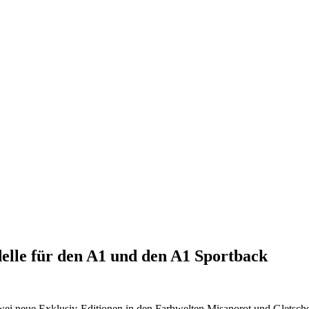
elle für den A1 und den A1 Sportback
zwei neue Exklusiv-Editionen in den Farbwelten Misanorot und Gletsc