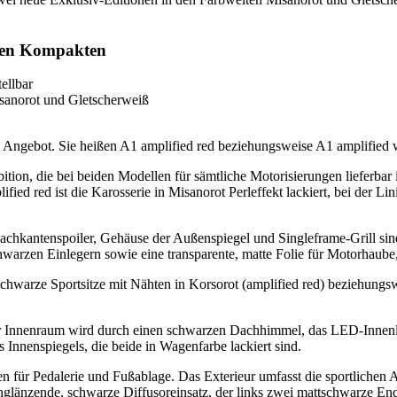
 den Kompakten
ellbar
isanorot und Gletscherweiß
 Angebot. Sie heißen A1 amplified red beziehungsweise A1 amplified wh
tion, die bei beiden Modellen für sämtliche Motorisierungen lieferbar 
 red ist die Karosserie in Misanorot Perleffekt lackiert, bei der Lini
-Dachkantenspoiler, Gehäuse der Außenspiegel und Singleframe-Grill s
chwarzen Einlegern sowie eine transparente, matte Folie für Motorhau
warze Sportsitze mit Nähten in Korsorot (amplified red) beziehungsw
Der Innenraum wird durch einen schwarzen Dachhimmel, das LED-Innenli
Innenspiegels, die beide in Wagenfarbe lackiert sind.
n für Pedalerie und Fußablage. Das Exterieur umfasst die sportlichen 
änzende, schwarze Diffusoreinsatz, der links zwei mattschwarze Endro