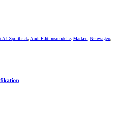
i A1 Sportback
,
Audi Editionsmodelle
,
Marken
,
Neuwagen
,
fikation