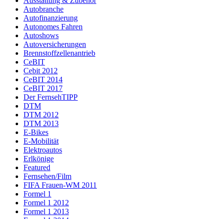
Ausstattung & Zubehör
Autobranche
Autofinanzierung
Autonomes Fahren
Autoshows
Autoversicherungen
Brennstoffzellenantrieb
CeBIT
Cebit 2012
CeBIT 2014
CeBIT 2017
Der FernsehTIPP
DTM
DTM 2012
DTM 2013
E-Bikes
E-Mobilität
Elektroautos
Erlkönige
Featured
Fernsehen/Film
FIFA Frauen-WM 2011
Formel 1
Formel 1 2012
Formel 1 2013