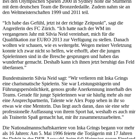
Bei den Olympischen Spielen 2000 in Sydney holte die Stürmerin
mit dem deutschen Team die Bronzededaille. Zudem nahm sie an
den Weltmeisterschaften 1999 und 2011 teil.
“Ich habe das Gefühl, jetzt ist der richtige Zeitpunkt”, sagt die
Angreiferin des FC Zürich. “Ich hatte nach der WM im
vergangenen Jahr mit Silvia Neid vereinbart, mich für die
Qualifikation zur EURO 2013 zur Verfügung zu stellen. Danach
wollten wir schauen, wie es weitergeht. Wegen meiner Verletzung
konnte ich zwar nicht so helfen, wie erhofft, aber die jungen
Spielerinnen sind in die Bresche gesprungen und haben das
wunderbar gemacht. Deshalb kann ich ihnen jetzt beruhigt das Feld
überlassen.”
Bundestrainerin Silvia Neid sagt: “Wir verlieren mit Inka Grings
eine charismatische Spielerin. Sie war Leistungsträgerin und
Führungspersönlichkeit, genoss große Anerkennung innerhalb des
Teams. Gerade für junge Spielerinnen war sie häufig mehr als nur
eine Ansprechpartnerin, Talente wie Alex Popp sehen in ihr so
etwas wie eine Mentorin. Das liegt auch daran, dass sie eine sehr
professionelle Auffassung von ihrem Sport hat, weshalb es auch mir
als Trainerin Spaß gemacht hat, mir ihr zusammenzuarbeiten.”
Die Nationalmannschaftskarriere von Inka Grings begann vor mehr
als 16 Jahren: Am 5. Mai 1996 feierte die Torjägerin mit 17 Jahren
ihr Debüt in der DFB-Auswahl, beim 6:0-Heimsieg gegen Finnland