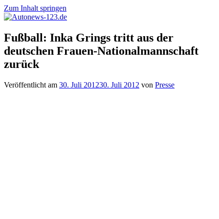
Zum Inhalt springen
Autonews-
Autonews
Fußball: Inka Grings tritt aus der
123.de
mit
deutschen Frauen-Nationalmannschaft
Charme
zurück
Veröffentlicht am
30. Juli 2012
30. Juli 2012
von
Presse