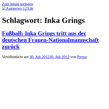
Zum Inhalt springen
Autonews-
Autonews
Schlagwort:
Inka Grings
123.de
mit
Charme
Fußball: Inka Grings tritt aus der
deutschen Frauen-Nationalmannschaft
zurück
Veröffentlicht am
30. Juli 2012
30. Juli 2012
von
Presse