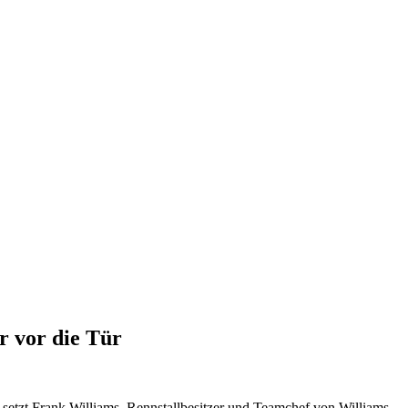
r vor die Tür
 setzt Frank Williams, Rennstallbesitzer und Teamchef von Williams,