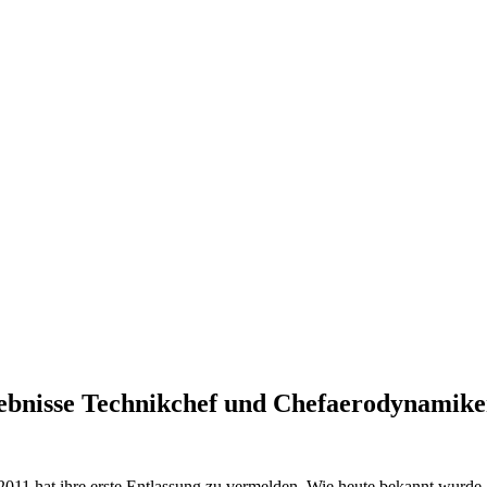
ebnisse Technikchef und Chefaerodynamike
011 hat ihre erste Entlassung zu vermelden. Wie heute bekannt wurde,