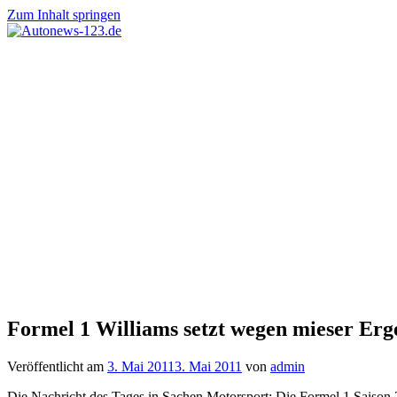
Zum Inhalt springen
Autonews-
Autonews
123.de
mit
Charme
Formel 1 Williams setzt wegen mieser Erg
Veröffentlicht am
3. Mai 2011
3. Mai 2011
von
admin
Die Nachricht des Tages in Sachen Motorsport: Die Formel 1 Saison 2