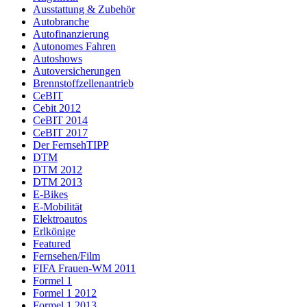
Ausstattung & Zubehör
Autobranche
Autofinanzierung
Autonomes Fahren
Autoshows
Autoversicherungen
Brennstoffzellenantrieb
CeBIT
Cebit 2012
CeBIT 2014
CeBIT 2017
Der FernsehTIPP
DTM
DTM 2012
DTM 2013
E-Bikes
E-Mobilität
Elektroautos
Erlkönige
Featured
Fernsehen/Film
FIFA Frauen-WM 2011
Formel 1
Formel 1 2012
Formel 1 2013