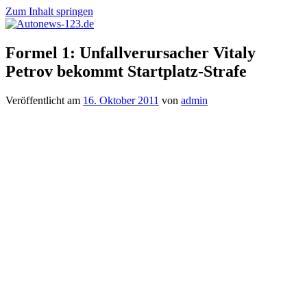
Zum Inhalt springen
Autonews-
Autonews
Formel 1: Unfallverursacher Vitaly
123.de
mit
Petrov bekommt Startplatz-Strafe
Charme
Veröffentlicht am
16. Oktober 2011
von
admin