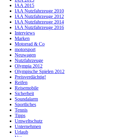
IAA 2015
IAA Nutzfahrzeuge 2010
IAA Nutzfahrzeuge 2012
IAA Nutzfahrzeuge 2014
IAA Nutzfahrzeuge 2016
Interviews
Marken
Motorrad & Co
motorsport
Neuwagen
Nutzfahrzeuge
Olympia 2012
Olympische Spielen 2012
Preisverdächtig!
Reifen
Reisemobile
Sicherheit
Soundalarm
Sportliches
Tennis
Tipps
Umweltschutz
Unternehmen
Urlaub