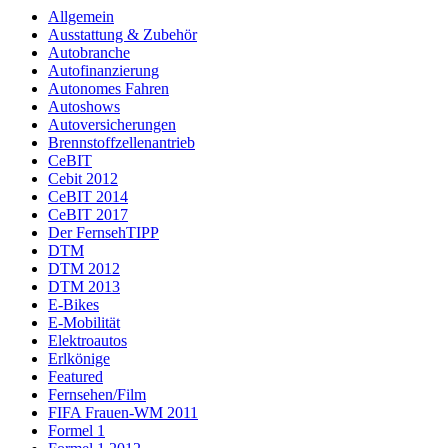
Allgemein
Ausstattung & Zubehör
Autobranche
Autofinanzierung
Autonomes Fahren
Autoshows
Autoversicherungen
Brennstoffzellenantrieb
CeBIT
Cebit 2012
CeBIT 2014
CeBIT 2017
Der FernsehTIPP
DTM
DTM 2012
DTM 2013
E-Bikes
E-Mobilität
Elektroautos
Erlkönige
Featured
Fernsehen/Film
FIFA Frauen-WM 2011
Formel 1