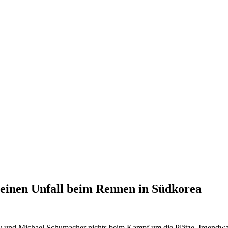
einen Unfall beim Rennen in Südkorea
v und Michael Schumacher nichts beim Kampf um die Plätze. Irgendwan