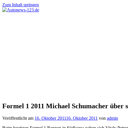
Zum Inhalt springen
Autonews-
Autonews
123.de
mit
Charme
Formel 1 2011 Michael Schumacher über s
Veröffentlicht am
16. Oktober 2011
16. Oktober 2011
von
admin
Beim heutigen Formel 1 Rennen in Südkorea gaben sich Vitaly Petro