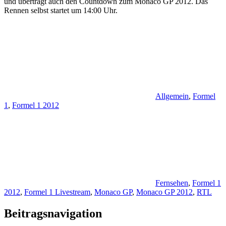
und überträgt auch den Countdown zum Monaco GP 2012. Das
Rennen selbst startet um 14:00 Uhr.
Allgemein
,
Formel
1
,
Formel 1 2012
Fernsehen
,
Formel 1
2012
,
Formel 1 Livestream
,
Monaco GP
,
Monaco GP 2012
,
RTL
Beitragsnavigation