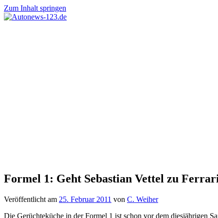
Zum Inhalt springen
Autonews-
Autonews
123.de
mit
Charme
Formel 1: Geht Sebastian Vettel zu Ferrar
Veröffentlicht am
25. Februar 2011
von
C. Weiher
Die Gerüchteküche in der Formel 1 ist schon vor dem diesjährigen Sa