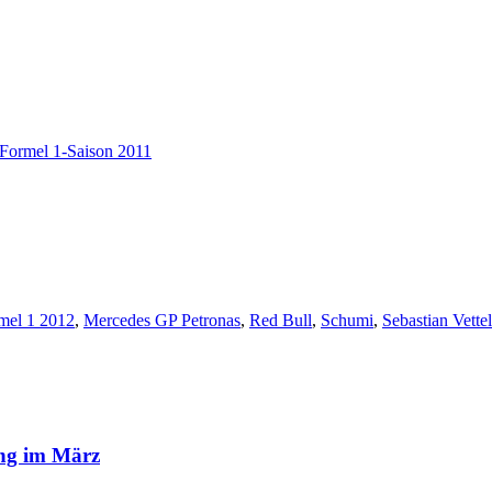
Formel 1-Saison 2011
mel 1 2012
,
Mercedes GP Petronas
,
Red Bull
,
Schumi
,
Sebastian Vettel
ung im März