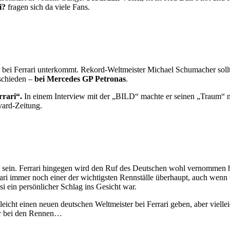
i?
fragen sich da viele Fans.
er bei Ferrari unterkommt. Rekord-Weltmeister Michael Schumacher soll
tschieden –
bei
Mercedes GP Petronas
.
rrari“.
In einem Interview mit der „BILD“ machte er seinen „Traum“ no
vard-Zeitung.
cht sein. Ferrari hingegen wird den Ruf des Deutschen wohl vernommen
rari immer noch einer der wichtigsten Rennställe überhaupt, auch wenn v
i ein persönlicher Schlag ins Gesicht war.
lleicht einen neuen deutschen Weltmeister bei Ferrari geben, aber vie
nur bei den Rennen…