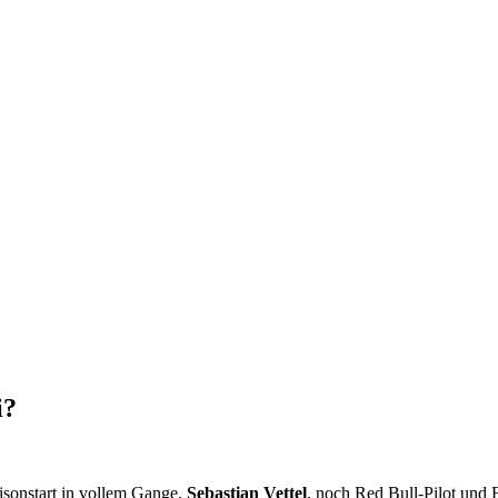
i?
isonstart in vollem Gange.
Sebastian Vettel
, noch Red Bull-Pilot und