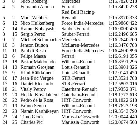
3
8
Nico Rosberg
Mercedes
1:15.782
0.218
4
5
Fernando Alonso
Ferrari
1:15.842
0.278
Red Bull Racing-
5
2
Mark Webber
Renault
1:15.897
0.333
6
12
Nico Hulkenberg
Force India-Mercedes
1:15.986
0.422
7
14
Kamui Kobayashi
Sauber-Ferrari
1:16.000
0.436
8
15
Sergio Perez
Sauber-Ferrari
1:16.249
0.685
9
7
Michael Schumacher
Mercedes
1:16.264
0.700
10
3
Jenson Button
McLaren-Mercedes
1:16.347
0.783
11
11
Paul di Resta
Force India-Mercedes
1:16.460
0.896
12
6
Felipe Massa
Ferrari
1:16.619
1.055
13
18
Pastor Maldonado
Williams-Renault
1:16.859
1.295
14
10
Romain Grosjean
Lotus-Renault
1:16.890
1.326
15
9
Kimi Räikkönen
Lotus-Renault
1:17.014
1.450
16
17
Jean-Eric Vergne
STR-Ferrari
1:17.352
1.788
17
16
Daniel Ricciardo
STR-Ferrari
1:17.580
2.016
18
21
Vitaly Petrov
Caterham-Renault
1:17.935
2.371
19
20
Heikki Kovalainen
Caterham-Renault
1:18.177
2.613
20
22
Pedro de la Rosa
HRT-Cosworth
1:18.182
2.618
21
19
Bruno Senna
Williams-Renault
1:18.762
3.198
22
23
Narain Karthikeyan
HRT-Cosworth
1:19.354
3.790
23
24
Timo Glock
Marussia-Cosworth
1:20.004
4.440
24
25
Charles Pic
Marussia-Cosworth
1:20.067
4.503