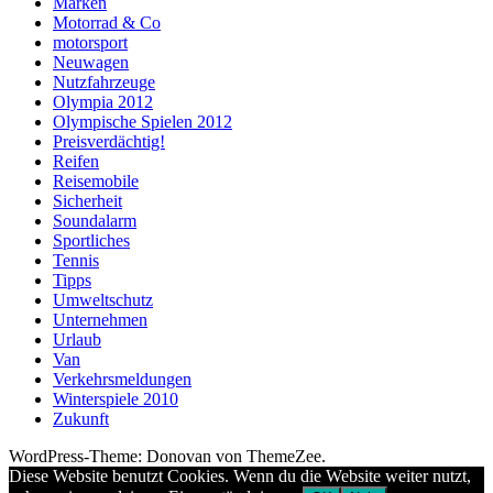
Marken
Motorrad & Co
motorsport
Neuwagen
Nutzfahrzeuge
Olympia 2012
Olympische Spielen 2012
Preisverdächtig!
Reifen
Reisemobile
Sicherheit
Soundalarm
Sportliches
Tennis
Tipps
Umweltschutz
Unternehmen
Urlaub
Van
Verkehrsmeldungen
Winterspiele 2010
Zukunft
WordPress-Theme: Donovan von ThemeZee.
Diese Website benutzt Cookies. Wenn du die Website weiter nutzt,