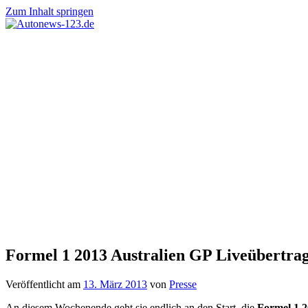
Zum Inhalt springen
Autonews-
Autonews
123.de
mit
Charme
Formel 1 2013 Australien GP Liveübertrag
Veröffentlicht am
13. März 2013
von
Presse
An diesem Wochenende geht sie endlich an den Start, die
Formel 1 