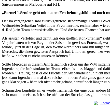
Saisonrennens in Melbourne auf RTL.
„Formel 1-Sender geht mit neuem Erscheinungsbild und noch me
Der im vergangenen Jahr zurückgetretene siebenmalige Formel 1-We
Weltmeister Sebastian Vettel in der Favoritenrolle, rechnet aber wie 
d. Red.) ein Team herauskristallisiert. Und die besten Chancen hat a
Als ärgsten Verfolger und damit „als den größten Konkurrenten“ si
Vorjahr hatten wir vor Beginn der Saison ein gewisses Potenzial, was 
wurde, jetzt in der Lage ist, den Wettbewerb übers Jahr hin mitgeh
Mercedes, die einen gewissen Anspruch hat. Und dem gerecht zu werde
heißt, wir haben es nicht umsetzen können.“
Sollte Mercedes in diesem Jahr tatsächlich schon um die WM mitfahre
Ingenieure, die Infrastruktur im Team selber als ausschlaggebend dafü
worden.“ Traurig, dass er die Früchte der Aufbauarbeit nun nicht meh
jetzt dann irgendwann mal dazu reichen, mit dem Auto ganz, ganz vor
ganz klar sagen – hätte ich nicht mehr gehabt, darauf noch länger zu 
Schumacher kündigte an, er werde „sicherlich das eine oder andere M
sieht man am meisten. Ich stehe nicht an der Strecke, das gibt mir zu