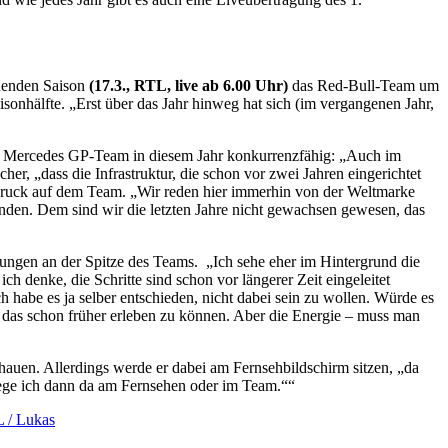
nnenden Saison
(17.3., RTL, live ab 6.00 Uhr)
das Red-Bull-Team um
isonhälfte. „Erst über das Jahr hinweg hat sich (im vergangenen Jahr,
as Mercedes GP-Team in diesem Jahr konkurrenzfähig: „Auch im
er, „dass die Infrastruktur, die schon vor zwei Jahren eingerichtet
 Druck auf dem Team. „Wir reden hier immerhin von der Weltmarke
nden. Dem sind wir die letzten Jahre nicht gewachsen gewesen, das
rungen an der Spitze des Teams. „Ich sehe eher im Hintergrund die
h denke, die Schritte sind schon vor längerer Zeit eingeleitet
 habe es ja selber entschieden, nicht dabei sein zu wollen. Würde es
, das schon früher erleben zu können. Aber die Energie – muss man
hauen. Allerdings werde er dabei am Fernsehbildschirm sitzen, „da
kriege ich dann da am Fernsehen oder im Team.““