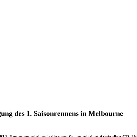
ung des 1. Saisonrennens in Melbourne
2013
. Begonnen wird auch die neue Saison mit dem
Australien GP
. Un