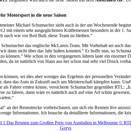
hr Motorsport in die neue Saison
ltmeister Michael Schumacher sieht auch in der am Wochenende begi
2012 mit einem sehr ausgeglichenen Kräftemessen besonders in der 1. Sa
uch nach wie vor Red Bull, diese Team zu bleiben.“
eht Schumacher das englische McLaren-Team. Mit Vorbehalt sei auch d
wir dann nicht über das Jahr halten konnten.“ Er hoffe nun, so Schumach
en zu können.“ Wie schon in den vergangenen Jahren laste ein enormer
n, da ist natürlich von Haus aus her schon mal sehr viel Druck vorha
n können, sei dies aber weniger das Ergebnis der personellen Verände
r, dass das Auto in Zukunft auch um Meisterschaft kämpfen kann. Und ic
r als Fahrer ernten könne, versicherte Schumacher gegenüber RTL: „Ich
ne zu fahren, dann wäre es natürlich auch auf eine Art schön gewesen
warten.“
al“ an der Rennstrecke vorbeischauen, um sich ein Rennen live anzusc
 wenige Informationen. Ich brauche da detaillierte Informationen, die 