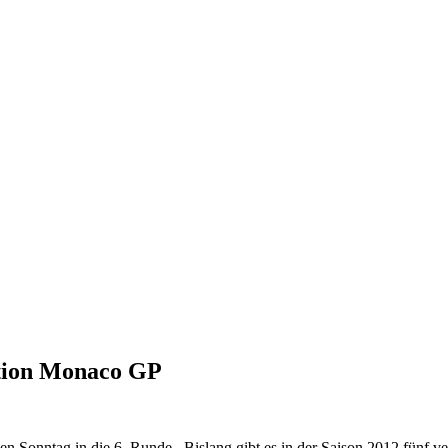
ation Monaco GP
 Sonntag in die 6. Runde. Bislang gibt es in der Saison 2012 fünf v