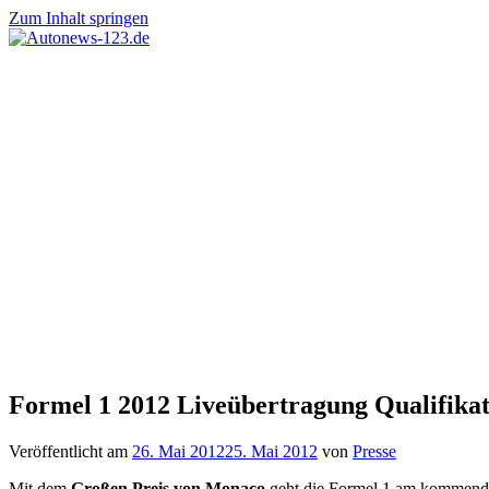
Zum Inhalt springen
Autonews-
Autonews
123.de
mit
Charme
Formel 1 2012 Liveübertragung Qualifik
Veröffentlicht am
26. Mai 2012
25. Mai 2012
von
Presse
Mit dem
Großen Preis von Monaco
geht die Formel 1 am kommenden