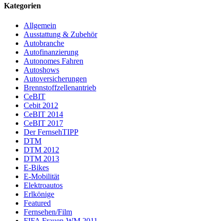
Kategorien
Allgemein
Ausstattung & Zubehör
Autobranche
Autofinanzierung
Autonomes Fahren
Autoshows
Autoversicherungen
Brennstoffzellenantrieb
CeBIT
Cebit 2012
CeBIT 2014
CeBIT 2017
Der FernsehTIPP
DTM
DTM 2012
DTM 2013
E-Bikes
E-Mobilität
Elektroautos
Erlkönige
Featured
Fernsehen/Film
FIFA Frauen-WM 2011