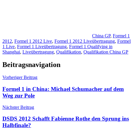
China GP
,
Formel 1
2012
,
Formel 1 2012 Live
,
Formel 1 2012 Liveübertragung
,
Formel
1 Live
,
Formel 1 Liveübertragung
,
Formel 1 Qualifying in
Shanghai
,
Liveübertragung
,
Qualifikation
,
Qualifikation China GP
Beitragsnavigation
Vorheriger Beitrag
Formel 1 in China: Michael Schumacher auf dem
Weg zur Pole
Nächster Beitrag
DSDS 2012 Schafft Fabienne Rothe den Sprung ins
Halbfinale?