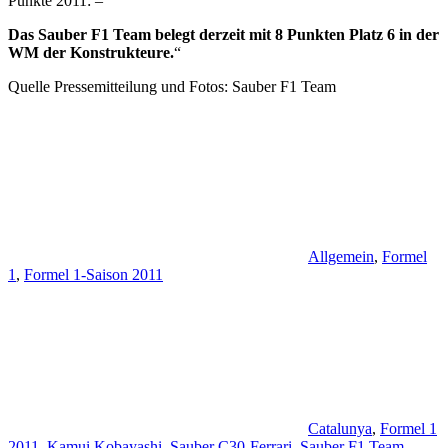
Punkte 2011: –
Das Sauber F1 Team belegt derzeit mit 8 Punkten Platz 6 in der
WM der Konstrukteure.
“
Quelle Pressemitteilung und Fotos: Sauber F1 Team
Allgemein
,
Formel
1
,
Formel 1-Saison 2011
Catalunya
,
Formel 1
2011
,
Kamui Kobayashi
,
Sauber C30-Ferrari
,
Sauber F1 Team
,