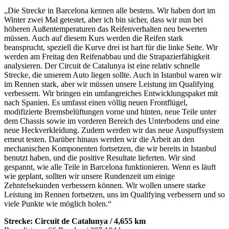
„Die Strecke in Barcelona kennen alle bestens. Wir haben dort im
Winter zwei Mal getestet, aber ich bin sicher, dass wir nun bei
höheren Außentemperaturen das Reifenverhalten neu bewerten
müssen. Auch auf diesem Kurs werden die Reifen stark
beansprucht, speziell die Kurve drei ist hart für die linke Seite. Wir
werden am Freitag den Reifenabbau und die Strapazierfähigkeit
analysieren. Der Circuit de Catalunya ist eine relativ schnelle
Strecke, die unserem Auto liegen sollte. Auch in Istanbul waren wir
im Rennen stark, aber wir müssen unsere Leistung im Qualifying
verbessern. Wir bringen ein umfangreiches Entwicklungspaket mit
nach Spanien. Es umfasst einen völlig neuen Frontflügel,
modifizierte Bremsbelüftungen vorne und hinten, neue Teile unter
dem Chassis sowie im vorderen Bereich des Unterbodens und eine
neue Heckverkleidung. Zudem werden wir das neue Auspuffsystem
erneut testen. Darüber hinaus werden wir die Arbeit an den
mechanischen Komponenten fortsetzen, die wir bereits in Istanbul
benutzt haben, und die positive Resultate lieferten. Wir sind
gespannt, wie alle Teile in Barcelona funktionieren. Wenn es läuft
wie geplant, sollten wir unsere Rundenzeit um einige
Zehntelsekunden verbessern können. Wir wollen unsere starke
Leistung im Rennen fortsetzen, uns im Qualifying verbessern und so
viele Punkte wie möglich holen.“
Strecke: Circuit de Catalunya / 4,655 km