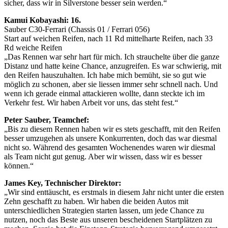
sicher, dass wir in Silverstone besser sein werden.“
Kamui Kobayashi: 16.
Sauber C30-Ferrari (Chassis 01 / Ferrari 056)
Start auf weichen Reifen, nach 11 Rd mittelharte Reifen, nach 33
Rd weiche Reifen
„Das Rennen war sehr hart für mich. Ich strauchelte über die ganze
Distanz und hatte keine Chance, anzugreifen. Es war schwierig, mit
den Reifen hauszuhalten. Ich habe mich bemüht, sie so gut wie
möglich zu schonen, aber sie liessen immer sehr schnell nach. Und
wenn ich gerade einmal attackieren wollte, dann steckte ich im
Verkehr fest. Wir haben Arbeit vor uns, das steht fest.“
Peter Sauber, Teamchef:
„Bis zu diesem Rennen haben wir es stets geschafft, mit den Reifen
besser umzugehen als unsere Konkurrenten, doch das war diesmal
nicht so. Während des gesamten Wochenendes waren wir diesmal
als Team nicht gut genug. Aber wir wissen, dass wir es besser
können.“
James Key, Technischer Direktor:
„Wir sind enttäuscht, es erstmals in diesem Jahr nicht unter die ersten
Zehn geschafft zu haben. Wir haben die beiden Autos mit
unterschiedlichen Strategien starten lassen, um jede Chance zu
nutzen, noch das Beste aus unseren bescheidenen Startplätzen zu