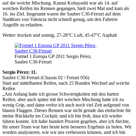
auf die weiche Mischung. Kamui Kobayashi war als 14. auf
weichen Reifen ins Rennen gegangen, hielt zwei Mal und kam als
16. ins Ziel. Insgesamt waren die Sauber C30-Ferrari auf dem
Stadtkurs von Valencia nicht schnell genug, um den Fahrern
Angriffe zu erlauben.
Wetter: trocken und sonnig, 27-28°C Luft, 45-47°C Asphalt
Formel 1 Europa GP 2011 Sergio Pérez,
Sauber C30-Ferrari
Sergio Pérez: 11.
Sauber C30-Ferrari (Chassis 02 / Ferrari 056)
Start auf mittelharten Reifen, nach 25 Runden Wechsel auf weiche
Reifen
„Am Anfang hatte ich grosse Schwierigkeiten mit den harten
Reifen, aber auch später mit der weichen Mischung hatte ich zu
wenig Grip, und dann verlor ich auch noch viel Zeit aufgrund von
blauen Flaggen. Dieses Rennen war nicht gerade das einfachste für
meine Rückkehr ins Cockpit, und ich bin froh, dass ich wieder
fahren konnte. Ich habe hundert Prozent gegeben, aber ich fürchte,
für unser Team war hier heute kein besseres Ergebnis zu holen. Wir
werden analysieren, wie wir uns verbessern können, und ich bin