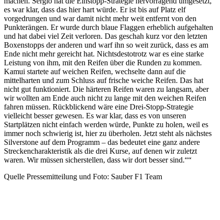
machen. Sergio hat die Einstopp-Strategie hervorragend umgesetzt,
es war klar, dass das hier hart würde. Er ist bis auf Platz elf
vorgedrungen und war damit nicht mehr weit entfernt von den
Punkterängen. Er wurde durch blaue Flaggen erheblich aufgehalten
und hat dabei viel Zeit verloren. Das geschah kurz vor den letzten
Boxenstopps der anderen und warf ihn so weit zurück, dass es am
Ende nicht mehr gereicht hat. Nichtsdestotrotz war es eine starke
Leistung von ihm, mit den Reifen über die Runden zu kommen.
Kamui startete auf weichen Reifen, wechselte dann auf die
mittelharten und zum Schluss auf frische weiche Reifen. Das hat
nicht gut funktioniert. Die härteren Reifen waren zu langsam, aber
wir wollten am Ende auch nicht zu lange mit den weichen Reifen
fahren müssen. Rückblickend wäre eine Drei-Stopp-Strategie
vielleicht besser gewesen. Es war klar, dass es von unseren
Startplätzen nicht einfach werden würde, Punkte zu holen, weil es
immer noch schwierig ist, hier zu überholen. Jetzt steht als nächstes
Silverstone auf dem Programm – das bedeutet eine ganz andere
Streckencharakteristik als die drei Kurse, auf denen wir zuletzt
waren. Wir müssen sicherstellen, dass wir dort besser sind.““
Quelle Pressemitteilung und Foto: Sauber F1 Team