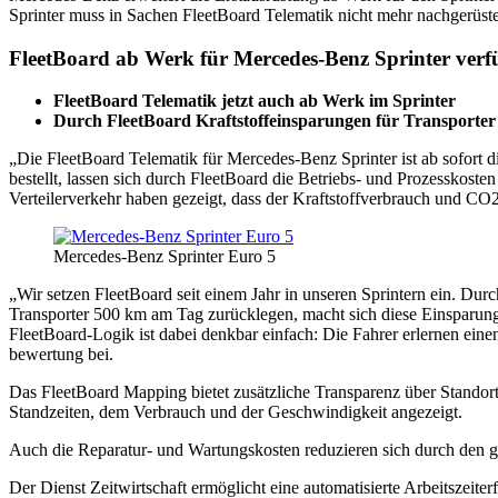
Sprinter muss in Sachen FleetBoard Telematik nicht mehr nachgerüstet
FleetBoard ab Werk für Mercedes-Benz Sprinter verf
FleetBoard Telematik jetzt auch ab Werk im Sprinter
Durch FleetBoard Kraftstoffeinsparungen für Transporter
„Die FleetBoard Telematik für Mercedes-Benz Sprinter ist ab sofort di
bestellt, lassen sich durch FleetBoard die Betriebs- und Prozess­kos
Verteilerverkehr haben gezeigt, dass der Kraftstoff­ver­brauch und C
Mercedes-Benz Sprinter Euro 5
„Wir setzen FleetBoard seit einem Jahr in unseren Sprintern ein. Dur
Transporter 500 km am Tag zurücklegen, macht sich diese Einsparung 
FleetBoard-Logik ist dabei denkbar einfach: Die Fahrer erlernen eine
bewertung bei.
Das FleetBoard Mapping bietet zusätzliche Transparenz über Standort 
Standzeiten, dem Verbrauch und der Geschwindigkeit angezeigt.
Auch die Reparatur- und Wartungskosten reduzieren sich durch den ge
Der Dienst Zeitwirtschaft ermöglicht eine automatisierte Arbeitszeit