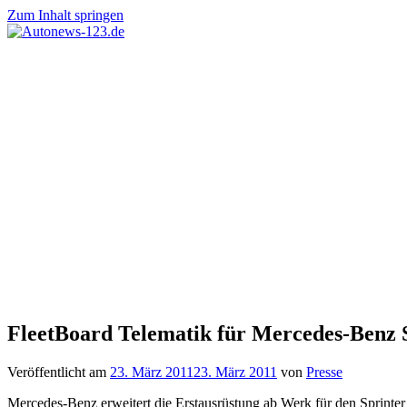
Zum Inhalt springen
Autonews-
Autonews
123.de
mit
Charme
FleetBoard Telematik für Mercedes-Benz S
Veröffentlicht am
23. März 2011
23. März 2011
von
Presse
Mercedes-Benz erweitert die Erstausrüstung ab Werk für den Sprinter 