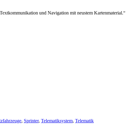
e Textkommunikation und Navigation mit neustem Karten­material.“
zfahrzeuge
,
Sprinter
,
Tele­matik­­system
,
Telematik