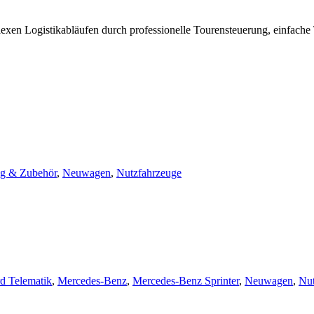
exen Logistikabläufen durch professionelle Tourensteuerung, ein­fach
ng & Zubehör
,
Neuwagen
,
Nutzfahrzeuge
d Telematik
,
Mercedes-Benz
,
Mercedes-Benz Sprinter
,
Neuwagen
,
Nut