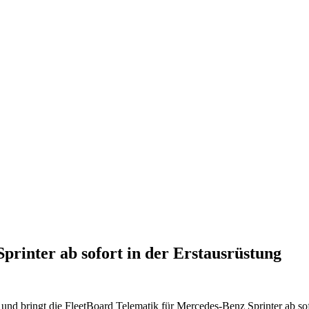
printer ab sofort in der Erstausrüstung
und bringt die FleetBoard Telematik für Mercedes-Benz Sprinter ab sofo