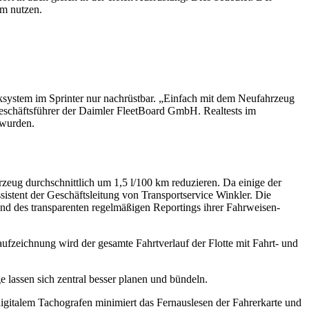
em nutzen.
k­­system im Sprinter nur nachrüstbar. „Einfach mit dem Neu­fahrzeug
, Geschäftsführer der Daimler FleetBoard GmbH. Realtests im
 wurden.
­zeug durchschnittlich um 1,5 l/100 km reduzieren. Da einige der
stent der Geschäfts­leitung von Transportservice Winkler. Die
und des transparenten regelmäßigen Reportings ihrer Fahr­weisen­
aufzeichnung wird der gesamte Fahrtverlauf der Flotte mit Fahrt- und
 lassen sich zentral besser planen und bündeln.
digitalem Tachografen minimiert das Fernauslesen der Fahrerkarte und