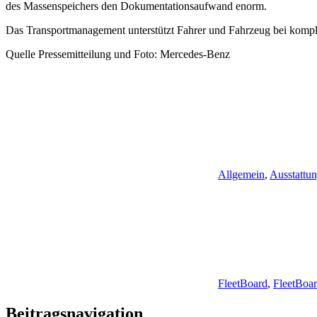
des Massenspeichers den Dokumentationsaufwand enorm.
Das Transport­management unterstützt Fahrer und Fahrzeug bei kom­pl
Quelle Pressemitteilung und Foto: Mercedes-Benz
Allgemein
,
Ausstattu
FleetBoard
,
FleetBoar
Beitragsnavigation