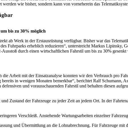
 werden wie bisher, sondern kann von vorneherein das Tele­matik­­syst
ügbar
 um bis zu 30% möglich
rekt ab Werk in der Erstausrüstung verfügbar. Bisher war das Tele­mati
ten des Fuhrparks erheblich reduzieren“, unterstreicht Markus Lipinsky
O2-Ausstoß durch einen wirtschaftlichen Fahrstil um bis zu 30% gesenkt
ch die Arbeit mit der Einsatzanalyse konnten wir den Verbrauch pro Fahr
bereits in wenigen Monaten bemerkbar“, berichtet Ralf Schumann, Assi
n defensiven und vorausschauenden Fahrstil und behalten diesen auf­gr
und Zustand der Fahrzeuge zu jeder Zeit an jedem Ort. In der Fahrten­
ringeren Verschleiß. Anstehende Wartungsarbeiten einzelner Fahr­zeuge
er­fassung und Übermittlung an die Lohnabrechnung. Für Fahrzeuge mit 