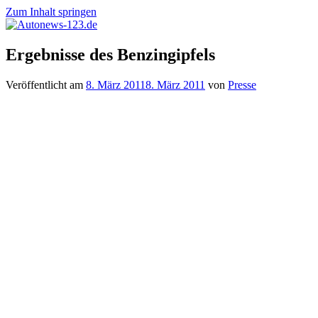
Zum Inhalt springen
Autonews-
Autonews
Ergebnisse des Benzingipfels
123.de
mit
Charme
Veröffentlicht am
8. März 2011
8. März 2011
von
Presse