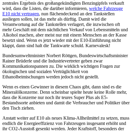
zentrales Ergebnis des großangekündigten Benzingipfels verkauft
wird, dass die Listen, die darüber informieren,
welche Fahrzeuge
E10 nicht vertragen
, nun flächendeckend an den Tankstellen
ausliegen sollen, ist das mehr als dürftig. Damit wird die
Verantwortung auf die Tankstellen verlagert, die inzwischen oft
mehr Geschäft mit dem nächtlichen Verkauf von Lebensmitteln und
Alkohol machen, aber meist nur mit einem Menschen an der Kasse
besetzt sind. Wenn es jetzt wieder mit der E10-Einführung nicht
klappt, dann sind halt die Tankwarte schuld. Karnevalesk!
Bundesumweltminister Norbert Röttgen, Bundeswirtschaftsminister
Rainer Brüderle und die Industrievertreter geben zwar
Kommunikationspannen zu. Die wirklich wichtigen Fragen zur
ökologischen und sozialen Verträglichkeit von
Ethanolbeimischungen werden jedoch nicht gestellt.
Wenn es einen Gewinner in diesem Chaos gibt, dann sind es die
Mineralölkonzerne. Denn scheinbar spielte heute keine Rolle mehr,
dass die Konzerne nur noch ihr teures Super Plus als E5-
Bestandssorte anbieten und damit die Verbraucher und Politiker über
den Tisch ziehen.
Anstatt weiter auf E10 als neues Klima-Allheilmittel zu setzen, muss
endlich die Energieeffizienz von Fahrzeugen insgesamt erhöht und
ihr CO2-Ausstoß gesenkt werden. Jeder Kraftstoff, besonders der