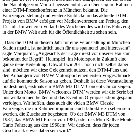
die Nachfolge von Mario Theissen antritt, am Dienstag im Rahmen
einer DTM-Pressekonferenz in München bekannt. Die
Fahrzeugvorstellung und weitere Einblicke in das aktuelle DTM-
Projekt von BMW erfolgen vor Medienvertretern am Freitag, den
15. Juli. Im weiteren Verlauf des Wochenendes wird das Fahrzeug
in der BMW Welt auch für die Öffentlichkeit zu sehen sein.
„Dass die DTM in diesem Jahr für eine Veranstaltung in München
Station macht, ist natürlich auch für uns spannend und interessant“,
sagte Marquardt. „Angesichts der Lage direkt vor unserer Haustür
bekommt der Begriff ‚Heimspiel‘ im Motorsport in Zukunft eine
ganze neue Bedeutung. Obwohl wir 2011 noch nicht selbst dabei
sind, möchten wir diese Gelegenheit nutzen, den DTM-Fans und
den Anhängern von BMW Motorsport einen ersten Vorgeschmack
auf die kommende Saison zu geben. Deshalb ist diese Veranstaltung
prädestiniert, erstmals ein BMW M3 DTM Concept Car zu zeigen.
Unter dem Motto ‚BMW welcomes DTM’ werden wir die Serie bei
uns willkommen heißen und das Event im Olympiastadion gespannt
verfolgen. Wir hoffen, dass auch die vielen BMW Classic
Fahrzeuge, die im Rahmenprogramm auch fahraktiv zu sehen sein
werden, die Zuschauer begeistern. Ob der BMW M3 DTM von
1987, das BMW M1 Procar von 1981, oder das Mini Rallye Monte
Carlo Fahrzeug aus den 1960ern: Wir denken, dass für jeden
Geschmack etwas dabei sein wird.“