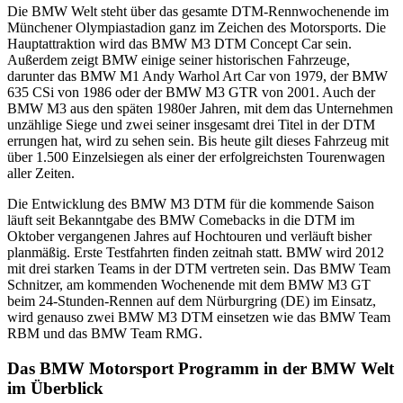
Die BMW Welt steht über das gesamte DTM-Rennwochenende im
Münchener Olympiastadion ganz im Zeichen des Motorsports. Die
Hauptattraktion wird das BMW M3 DTM Concept Car sein.
Außerdem zeigt BMW einige seiner historischen Fahrzeuge,
darunter das BMW M1 Andy Warhol Art Car von 1979, der BMW
635 CSi von 1986 oder der BMW M3 GTR von 2001. Auch der
BMW M3 aus den späten 1980er Jahren, mit dem das Unternehmen
unzählige Siege und zwei seiner insgesamt drei Titel in der DTM
errungen hat, wird zu sehen sein. Bis heute gilt dieses Fahrzeug mit
über 1.500 Einzelsiegen als einer der erfolgreichsten Tourenwagen
aller Zeiten.
Die Entwicklung des BMW M3 DTM für die kommende Saison
läuft seit Bekanntgabe des BMW Comebacks in die DTM im
Oktober vergangenen Jahres auf Hochtouren und verläuft bisher
planmäßig. Erste Testfahrten finden zeitnah statt. BMW wird 2012
mit drei starken Teams in der DTM vertreten sein. Das BMW Team
Schnitzer, am kommenden Wochenende mit dem BMW M3 GT
beim 24-Stunden-Rennen auf dem Nürburgring (DE) im Einsatz,
wird genauso zwei BMW M3 DTM einsetzen wie das BMW Team
RBM und das BMW Team RMG.
Das BMW Motorsport Programm in der BMW Welt
im Überblick