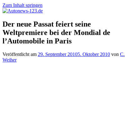
Zum Inhalt springen
Autonews-
Autonews
Der neue Passat feiert seine
123.de
mit
Weltpremiere bei der Mondial de
Charme
l’Automobile in Paris
Veröffentlicht am
29. September 2010
5. Oktober 2010
von
C.
Weiher