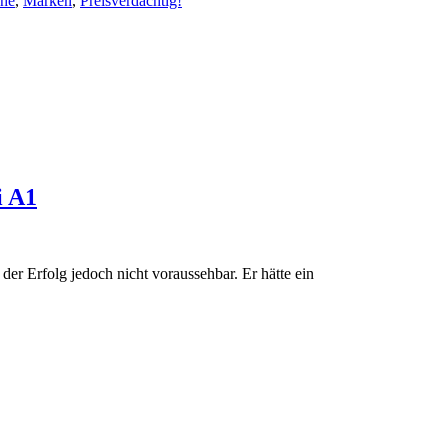
che
,
Marken
,
Preisverdächtig!
i A1
der Erfolg jedoch nicht voraussehbar. Er hätte ein