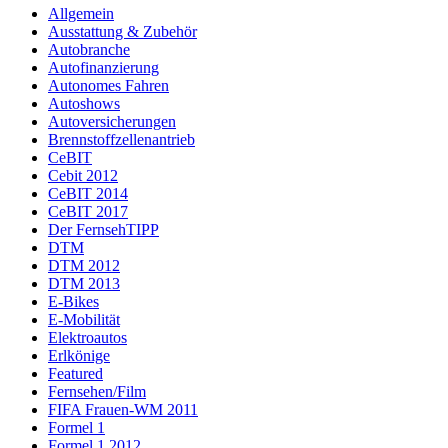
Allgemein
Ausstattung & Zubehör
Autobranche
Autofinanzierung
Autonomes Fahren
Autoshows
Autoversicherungen
Brennstoffzellenantrieb
CeBIT
Cebit 2012
CeBIT 2014
CeBIT 2017
Der FernsehTIPP
DTM
DTM 2012
DTM 2013
E-Bikes
E-Mobilität
Elektroautos
Erlkönige
Featured
Fernsehen/Film
FIFA Frauen-WM 2011
Formel 1
Formel 1 2012