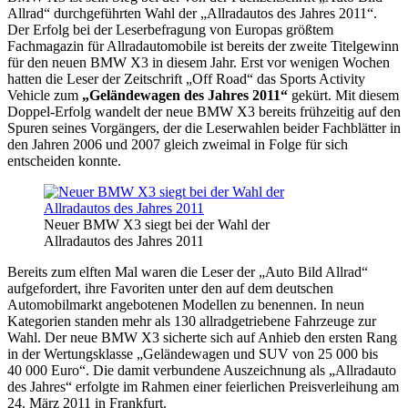
Allrad“ durchgeführten Wahl der „Allradautos des Jahres 2011“.
Der Erfolg bei der Leserbefragung von Europas größtem
Fachmagazin für Allradautomobile ist bereits der zweite Titelgewinn
für den neuen BMW X3 in diesem Jahr. Erst vor wenigen Wochen
hatten die Leser der Zeitschrift „Off Road“ das Sports Activity
Vehicle zum
„Geländewagen des Jahres 2011“
gekürt. Mit diesem
Doppel-Erfolg wandelt der neue BMW X3 bereits frühzeitig auf den
Spuren seines Vorgängers, der die Leserwahlen beider Fachblätter in
den Jahren 2006 und 2007 gleich zweimal in Folge für sich
entscheiden konnte.
Neuer BMW X3 siegt bei der Wahl der
Allradautos des Jahres 2011
Bereits zum elften Mal waren die Leser der „Auto Bild Allrad“
aufgefordert, ihre Favoriten unter den auf dem deutschen
Automobilmarkt angebotenen Modellen zu benennen. In neun
Kategorien standen mehr als 130 allradgetriebene Fahrzeuge zur
Wahl. Der neue BMW X3 sicherte sich auf Anhieb den ersten Rang
in der Wertungsklasse „Geländewagen und SUV von 25 000 bis
40 000 Euro“. Die damit verbundene Auszeichnung als „Allradauto
des Jahres“ erfolgte im Rahmen einer feierlichen Preisverleihung am
24. März 2011 in Frankfurt.