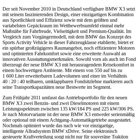
Der seit November 2010 in Deutschland verfügbare BMW X3 setzt
mit seinem faszinierenden Design, einer einzigartigen Kombination
aus Sportlichkeit und Effizienz sowie mit dem größten und
variabelsten Gepäckraum im Wettbewerbsumfeld einmal mehr
Maßstäbe für Fahrfreude, Vielseitigkeit und Premium-Qualität. Im
Vergleich zum Vorgängermodell, mit dem BMW das Konzept des
Sports Activity Vehicle in dieser Fahrzeugklasse etablierte, bietet er
ein spürbar großzügigeres Raumangebot, noch effizientere Motoren
und optimierten Fahrkomfort sowie eine erweiterte Auswahl an
innovativen Ausstattungsmerkmalen. Sowohl vorn als auch im Fond
überzeugt der neue BMW X3 mit herausragendem Reisekomfort in
einem hochwertigen Ambiente. Mit einem von 550 auf bis zu
1 600 Liter erweiterbaren Ladevolumen und einer im Verhältnis
40 : 20 : 40 teilbaren, umklappbaren Fondsitzlehne markieren auch
seine Transportkapazitäten neue Bestwerte im Segment.
Zum Frühjahr 2011 umfasst das Antriebsportfolio für den neuen
BMW X3 zwei Benzin- und zwei Dieselmotoren mit einem
Leistungsspektrum zwischen 135 kW/184 PS und 225 kW/306 PS.
Je nach Motorvariante ist der neue BMW X3 entweder serienmäßig
oder optional mit einem Achtgang-Automatikgetriebe ausgestattet.
Nochmals optimiert wurde das nach wie vor einzigartige,
intelligente Allradsystem BMW xDrive. Seine elektronisch
gesteuerte Kraftverteilung sorgt nicht nur für souveräne Traktion