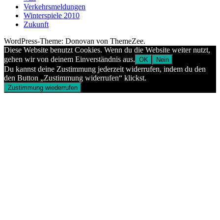
Verkehrsmeldungen
Winterspiele 2010
Zukunft
WordPress-Theme: Donovan von ThemeZee.
Diese Website benutzt Cookies. Wenn du die Website weiter nutzt,
gehen wir von deinem Einverständnis aus.
OK
Nein
Du kannst deine Zustimmung jederzeit widerrufen, indem du den
den Button „Zustimmung widerrufen“ klickst.
Zustimmung wiederrufen