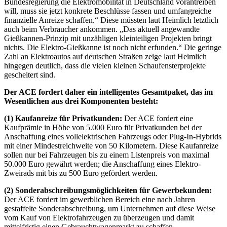
Bundesregierung die Elektromobilität in Deutschland vorantreiben
will, muss sie jetzt konkrete Beschlüsse fassen und umfangreiche
finanzielle Anreize schaffen.“ Diese müssten laut Heimlich letztlich
auch beim Verbraucher ankommen. „Das aktuell angewandte
Gießkannen-Prinzip mit unzähligen kleinteiligen Projekten bringt
nichts. Die Elektro-Gießkanne ist noch nicht erfunden.“ Die geringe
Zahl an Elektroautos auf deutschen Straßen zeige laut Heimlich
hingegen deutlich, dass die vielen kleinen Schaufensterprojekte
gescheitert sind.
Der ACE fordert daher ein intelligentes Gesamtpaket, das im
Wesentlichen aus drei Komponenten besteht:
(1) Kaufanreize für Privatkunden:
Der ACE fordert eine
Kaufprämie in Höhe von 5.000 Euro für Privatkunden bei der
Anschaffung eines vollelektrischen Fahrzeugs oder Plug-In-Hybrids
mit einer Mindestreichweite von 50 Kilometern. Diese Kaufanreize
sollen nur bei Fahrzeugen bis zu einem Listenpreis von maximal
50.000 Euro gewährt werden; die Anschaffung eines Elektro-
Zweirads mit bis zu 500 Euro gefördert werden.
(2) Sonderabschreibungsmöglichkeiten für Gewerbekunden:
Der ACE fordert im gewerblichen Bereich eine nach Jahren
gestaffelte Sonderabschreibung, um Unternehmen auf diese Weise
vom Kauf von Elektrofahrzeugen zu überzeugen und damit
mittelfristig einen Gebrauchtwagenmarkt zu schaffen.