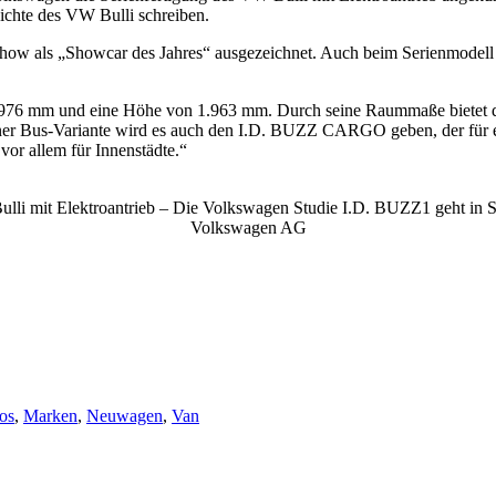
hichte des VW Bulli schreiben.
 Show als „Showcar des Jahres“ ausgezeichnet. Auch beim Serienmodell
.976 mm und eine Höhe von 1.963 mm. Durch seine Raummaße bietet d
er Bus-Variante wird es auch den I.D. BUZZ CARGO geben, der für ein
 vor allem für Innenstädte.“
lli mit Elektroantrieb – Die Volkswagen Studie I.D. BUZZ1 geht in S
Volkswagen AG
os
,
Marken
,
Neuwagen
,
Van