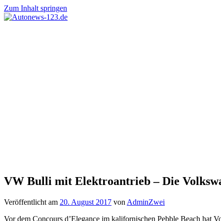
Zum Inhalt springen
Autonews-
Autonews
123.de
mit
Charme
VW Bulli mit Elektroantrieb – Die Volksw
Veröffentlicht am
20. August 2017
von
AdminZwei
Vor dem Concours d’Elegance im kalifornischen Pebble Beach hat Vo