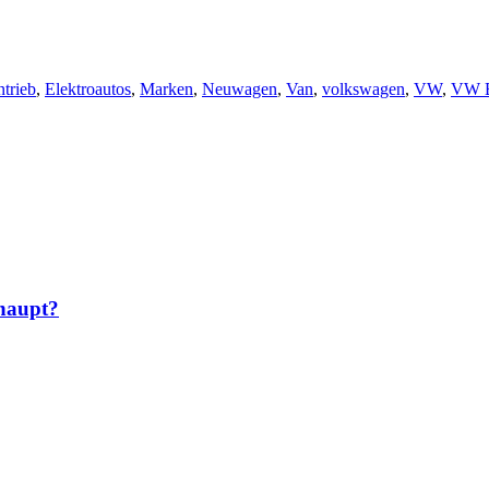
ntrieb
,
Elektroautos
,
Marken
,
Neuwagen
,
Van
,
volkswagen
,
VW
,
VW B
rhaupt?