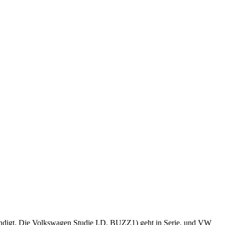
ündigt. Die Volkswagen Studie I.D. BUZZ1) geht in Serie, und VW