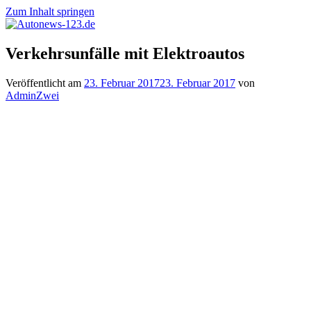
Zum Inhalt springen
Autonews-
Autonews
Verkehrsunfälle mit Elektroautos
123.de
mit
Charme
Veröffentlicht am
23. Februar 2017
23. Februar 2017
von
AdminZwei