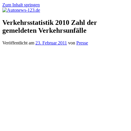
Zum Inhalt springen
Autonews-
Autonews
Verkehrsstatistik 2010 Zahl der
123.de
mit
gemeldeten Verkehrsunfälle
Charme
Veröffentlicht am
23. Februar 2011
von
Presse