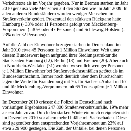
Verkehrstote als im Vorjahr gegeben. Nur in Bremen starben im Jahr
2010 genauso viele Menschen auf den Straßen wie im Jahr 2009. In
allen anderen Bundesländern wurden weniger Menschen im
Straßenverkehr getötet. Prozentual den stärksten Rückgang hatte
Hamburg (- 33% oder 11 Personen) gefolgt von Mecklenburg-
Vorpommern (- 30% oder 47 Personen) und Schleswig-Holstein (-
23% oder 32 Personen).
Auf die Zahl der Einwohner bezogen starben in Deutschland im
Jahr 2010 etwa 45 Personen je 1 Million Einwohner. Weit unter
diesem Bundeswert lagen aufgrund ihrer Siedlungsstruktur die
Stadtstaaten Hamburg (12), Berlin (13) und Bremen (20). Aber auch
in Nordrhein-Westfalen (31) wurden wesentlich weniger Personen
je 1 Million Einwohner bei Straßenverkehrsunfällen getötet als im
Bundesdurchschnitt. Immer noch deutlich über dem Durchschnitt
lagen die Werte für Brandenburg mit 76, für Sachsen-Anhalt mit 67
und für Mecklenburg-Vorpommern mit 65 Todesopfern je 1 Million
Einwohner.
Im Dezember 2010 erfasste die Polizei in Deutschland nach
vorläufigen Ergebnissen 247 800 Straßenverkehrsunfälle, 19% mehr
als ein Jahr zuvor. Durch den starken Wintereinbruch ereigneten sich
im Dezember 2010 vor allem mehr Unfälle mit Sachschaden. Diese
sind gegenüber dem entsprechenden Vorjahresmonat um 23% auf
etwa 229 900 gestiegen. Die Zahl der Unfälle, bei denen Personen