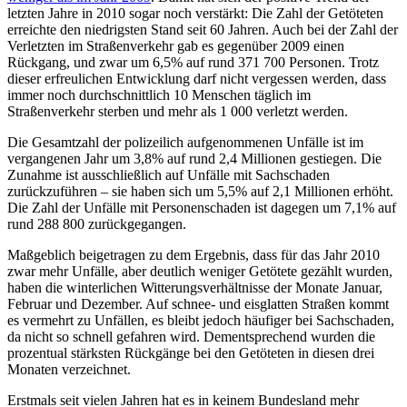
letzten Jahre in 2010 sogar noch verstärkt: Die Zahl der Getöteten
erreichte den niedrigsten Stand seit 60 Jahren. Auch bei der Zahl der
Verletzten im Straßenverkehr gab es gegenüber 2009 einen
Rückgang, und zwar um 6,5% auf rund 371 700 Personen. Trotz
dieser erfreulichen Entwicklung darf nicht vergessen werden, dass
immer noch durchschnittlich 10 Menschen täglich im
Straßenverkehr sterben und mehr als 1 000 verletzt werden.
Die Gesamtzahl der polizeilich aufgenommenen Unfälle ist im
vergangenen Jahr um 3,8% auf rund 2,4 Millionen gestiegen. Die
Zunahme ist ausschließlich auf Unfälle mit Sachschaden
zurückzuführen – sie haben sich um 5,5% auf 2,1 Millionen erhöht.
Die Zahl der Unfälle mit Personenschaden ist dagegen um 7,1% auf
rund 288 800 zurückgegangen.
Maßgeblich beigetragen zu dem Ergebnis, dass für das Jahr 2010
zwar mehr Unfälle, aber deutlich weniger Getötete gezählt wurden,
haben die winterlichen Witterungsverhältnisse der Monate Januar,
Februar und Dezember. Auf schnee- und eisglatten Straßen kommt
es vermehrt zu Unfällen, es bleibt jedoch häufiger bei Sachschaden,
da nicht so schnell gefahren wird. Dementsprechend wurden die
prozentual stärksten Rückgänge bei den Getöteten in diesen drei
Monaten verzeichnet.
Erstmals seit vielen Jahren hat es in keinem Bundesland mehr