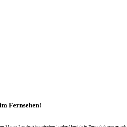
im Fernsehen!
eyer-Landrut) inzwischen landauf landab in Fernsehshows zu sehen w