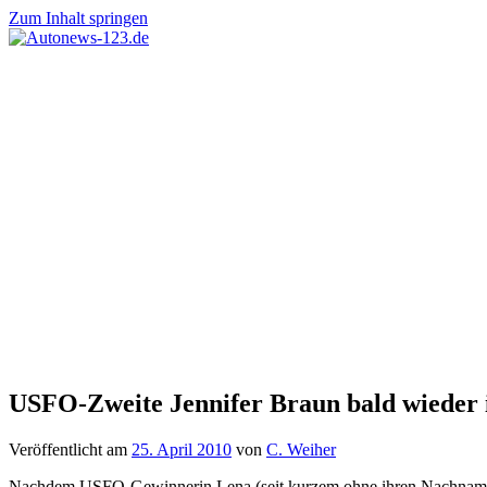
Zum Inhalt springen
Autonews-
Autonews
123.de
mit
Charme
USFO-Zweite Jennifer Braun bald wieder 
Veröffentlicht am
25. April 2010
von
C. Weiher
Nachdem USFO-Gewinnerin Lena (seit kurzem ohne ihren Nachnamen M