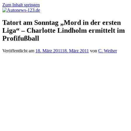
Zum Inhalt springen
Autonews-
Autonews
Tatort am Sonntag „Mord in der ersten
123.de
mit
Liga“ – Charlotte Lindholm ermittelt im
Charme
Profifußball
Veröffentlicht am
18. März 2011
18. März 2011
von
C. Weiher