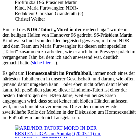
Profifußball 96-Präsident Martin
Kind, Maria Furtwängler, NDR-
Redakteur Christian Granderath (c)
Christel Weiher
Ein Teil des
NDR-Tatort „Mord in der ersten Liga“
wurde in
den heiligen Hallen von Hannover 96 gedreht. 96-Präsident Martin
Kind war schnell von der Idee begeistert gewesen, mit dem NDR
und dem Team um Maria Furtwängler für diesen sehr speziellen
„Tatort“ zusammen zu arbeiten, wie er auch beim Pressegespräch im
vergangenen Jahr, bei dem ich auch anwesend war, deutlich
gemacht hatte (
siehe hier…
).
Es geht um
Homosexualität im Profifußball
, immer noch eines der
härtesten Tabuthemen in unserer Gesellschaft, und darum, wie offen
jemand damit umgehen kann – oder eben nicht offen damit leben
kann. Ich persönlich glaube, dieser Lindholm-Tatort ist einer der
besten Tatortfolgen der letzten Jahre, weil ein heißes Eisen
angegangen wird, dass sonst keiner mit bloßen Händen anfassen
will, um sich nicht zu verbrennen. Die zudem immer wieder
zweifelhafte Rolle der Medien in der Diskussion um Homosexualität
im Fußball wird auch nicht ausgelassen.