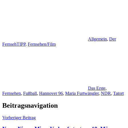
Allgemein
,
Der
FernsehTIPP
,
Fernsehen/Film
Das Erste
,
Fernsehen
,
Fußball
,
Hannover 96
,
Maria Furtwängler
,
NDR
,
Tatort
Beitragsnavigation
Vorheriger Beitrag