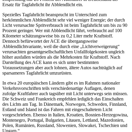
Ersatz für Tagfahrlicht ihr Abblendlicht ein.
Spezielles Tagfahrlicht beansprucht im Unterschied zum
herkömmlichen Abblendlicht sehr viel weniger Energie; der durch
Licht verursachte Spritverbrauch ist beim Tagfahrlicht um bis zu 90
Prozent geringer. Wer mit Abblendlicht fährt, verbraucht auf 100
Kilometer schätzungsweise bis zu 0,2 Liter mehr Kraftstoff.
Dennoch befürwortet der ACE die übergangsweise
Abblendlichtvariante, weil die durch eine „Lichtverweigerung“
verursachten gesamtgesellschaftlichen Unfallfolgekosten ungleich
höher ausfallen würden als die Mehrkosten für Kraftstoff. Nach
Darstellung des ACE kann es sich unter bestimmten
Voraussetzungen aber auch lohnen, ältere Autos nachträglich auf
sparsameres Tagfahrlicht umzurüsten.
In etwa 20 europäischen Ländern gibt es im Rahmen nationaler
Verkehrsvorschriften teils verschiedenartige Auflagen, denen
zufolge Kraftfahrer auch tagsüber mit Licht unterwegs sein müssen.
Die Schweiz und Frankreich empfehlen lediglich das Einschalten
des Lichts am Tag. In Dänemark, Norwegen, Schweden, Finnland,
Estland und Island ist das Fahren mit eingeschaltetem Licht
vorgeschrieben. Ebenso in Italien, Kroatien, Bosnien-Herzegowina,
Montenegro, Portugal, Bulgarien, Litauen, Lettland, Mazedonien,
Polen, Rumänien, Russland, Slowenien, Slowakei, Tschechien und
Ungarn.“