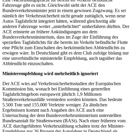
Fahrzeuge gibt es nicht. Gleichwohl sieht der ACE den
Bundesverkehrsminister jetzt in einem gewissen Zugzwang. Es sei
nämlich der Verkehrssicherheit nicht gerade zuträglich, wenn neue
Autos Tagfahrlicht integriert hätten, während gleichzeitig alle
anderen Fahrzeuge weiter „unterbelichtet“ umherfahren dürften. Der
ACE erinnerte an frühere Ankündigungen aus dem
Bundesverkehrsministerium, dass im Zuge der Einführung des
speziellen Tagfahrlichts für die bereits im Verkehr befindliche Flotte
eine Pflicht zum Einschalten des herkömmlichen Abblendlichts zu
erwägen wäre. In Deutschland gibt es dem Club zufolge bislang nur
eine unverbindliche ministerielle Empfehlung, auch tagsüber das
Abblendlicht einzuschalten.
Ministerempfehlung wird mehrheitlich ignoriert
Der ACE wies auf Verkehrssicherheitsstudien der Europäischen
Kommission hin, wonach bei Einführung eines generellen
Tagfahrlichtsgebots europaweit jährlich 1,9 Millionen
Straßenverkehrsunfälle vermieden werden könnten. Das bedeute
5.500 Tote und 155.000 Verletzte weniger. Zu ähnlichen
Ergebnissen kommt nach Angaben des ACE auch eine
Untersuchung der dem Bundesverkehrsministerium unterstellten
Bundesanstalt für Straßenwesen (BASt). Nach einer früheren vom
ACE durchgeführten Verkehrszählung schalten trotz der Minister-
Empfehlung nur 26 Prozent der Autofahrer in Deutschland als