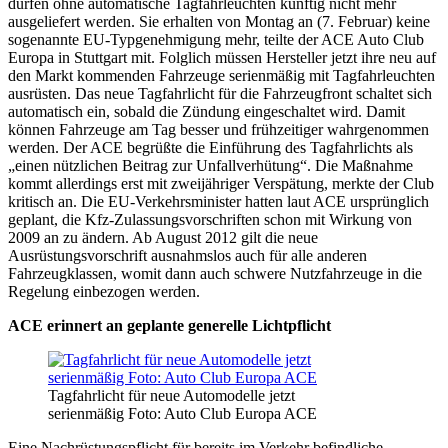
dürfen ohne automatische Tagfahrleuchten künftig nicht mehr
ausgeliefert werden. Sie erhalten von Montag an (7. Februar) keine
sogenannte EU-Typgenehmigung mehr, teilte der ACE Auto Club
Europa in Stuttgart mit. Folglich müssen Hersteller jetzt ihre neu auf
den Markt kommenden Fahrzeuge serienmäßig mit Tagfahrleuchten
ausrüsten. Das neue Tagfahrlicht für die Fahrzeugfront schaltet sich
automatisch ein, sobald die Zündung eingeschaltet wird. Damit
können Fahrzeuge am Tag besser und frühzeitiger wahrgenommen
werden. Der ACE begrüßte die Einführung des Tagfahrlichts als
„einen nützlichen Beitrag zur Unfallverhütung“. Die Maßnahme
kommt allerdings erst mit zweijähriger Verspätung, merkte der Club
kritisch an. Die EU-Verkehrsminister hatten laut ACE ursprünglich
geplant, die Kfz-Zulassungsvorschriften schon mit Wirkung von
2009 an zu ändern. Ab August 2012 gilt die neue
Ausrüstungsvorschrift ausnahmslos auch für alle anderen
Fahrzeugklassen, womit dann auch schwere Nutzfahrzeuge in die
Regelung einbezogen werden.
ACE erinnert an geplante generelle Lichtpflicht
Tagfahrlicht für neue Automodelle jetzt
serienmäßig Foto: Auto Club Europa ACE
Eine Nachrüstungspflicht für bereits im Verkehr befindliche