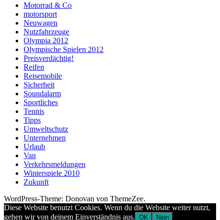
Motorrad & Co
motorsport
Neuwagen
Nutzfahrzeuge
Olympia 2012
Olympische Spielen 2012
Preisverdächtig!
Reifen
Reisemobile
Sicherheit
Soundalarm
Sportliches
Tennis
Tipps
Umweltschutz
Unternehmen
Urlaub
Van
Verkehrsmeldungen
Winterspiele 2010
Zukunft
WordPress-Theme: Donovan von ThemeZee.
Diese Website benutzt Cookies. Wenn du die Website weiter nutzt,
gehen wir von deinem Einverständnis aus.
OK
Nein