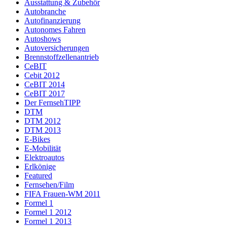
Ausstattung & Zubehör
Autobranche
Autofinanzierung
Autonomes Fahren
Autoshows
Autoversicherungen
Brennstoffzellenantrieb
CeBIT
Cebit 2012
CeBIT 2014
CeBIT 2017
Der FernsehTIPP
DTM
DTM 2012
DTM 2013
E-Bikes
E-Mobilität
Elektroautos
Erlkönige
Featured
Fernsehen/Film
FIFA Frauen-WM 2011
Formel 1
Formel 1 2012
Formel 1 2013