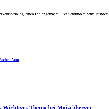
verkehrsordnung, einen Fehler gemacht. Dies verkündete heute Bundes
 Sachen Auto
 – Wichtiges Thema bei Maischberger