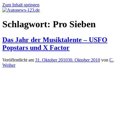
Zum Inhalt springen
Autonews-
Autonews
Schlagwort:
Pro Sieben
123.de
mit
Charme
Das Jahr der Musiktalente – USFO
Popstars und X Factor
Veröffentlicht am
31. Oktober 2010
30. Oktober 2010
von
C.
Weiher