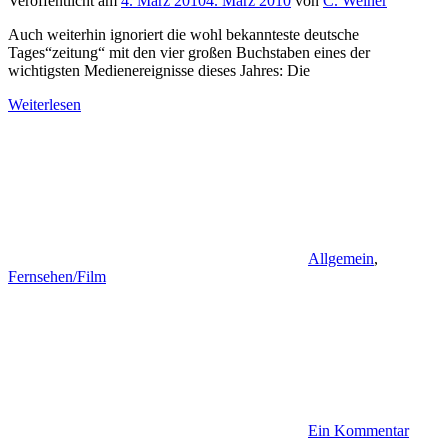
Veröffentlicht am
4. März 2010
4. März 2010
von
C. Weiher
Auch weiterhin ignoriert die wohl bekannteste deutsche
Tages“zeitung“ mit den vier großen Buchstaben eines der
wichtigsten Medienereignisse dieses Jahres: Die
Weiterlesen
Allgemein
,
Fernsehen/Film
Ein Kommentar