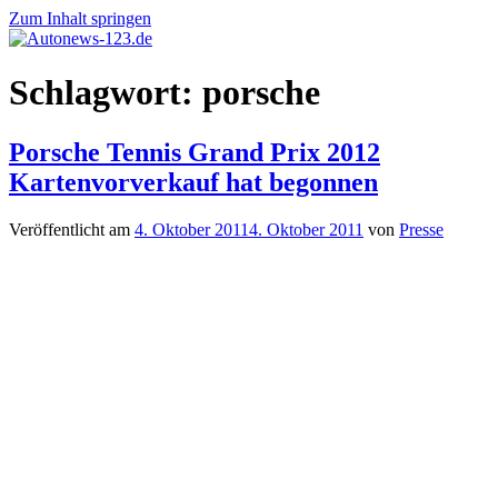
Zum Inhalt springen
Autonews-
Autonews
Schlagwort:
porsche
123.de
mit
Charme
Porsche Tennis Grand Prix 2012
Kartenvorverkauf hat begonnen
Veröffentlicht am
4. Oktober 2011
4. Oktober 2011
von
Presse